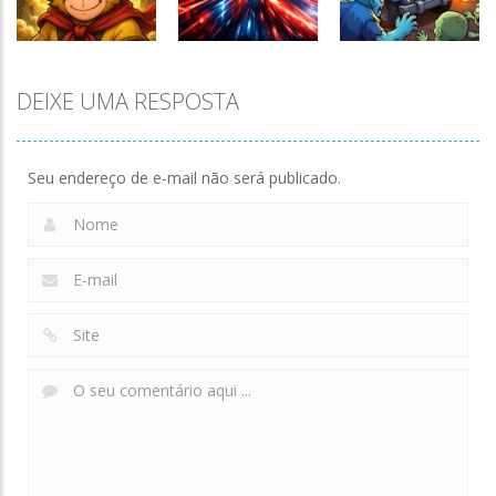
Zombie
DEIXE UMA RESPOSTA
Meme
Velocity
Defense: Last
Myth:Wukong
Breaker
Stand
136
165
133
Seu endereço de e-mail não será publicado.