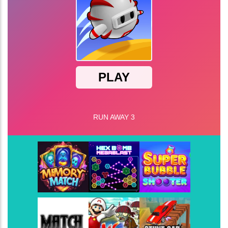
Super Bomberman
-
Super Bomberman foi o prim