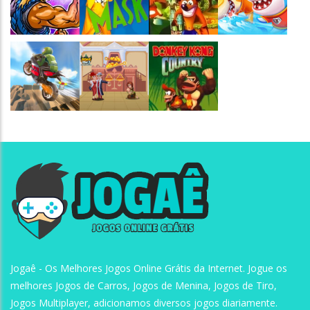
Jogaê
Jogaê
Jogaê
Jogaê
Jogaê
Jogaê
Jogaê
Jogaê
Jogaê
Jogaê
Jogaê
Jogaê - Os Melhores Jogos Online Grátis da Internet. Jogue os
melhores Jogos de Carros, Jogos de Menina, Jogos de Tiro,
Jogos Multiplayer, adicionamos diversos jogos diariamente.