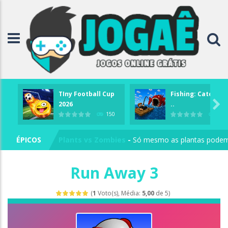
Angry Birds
-
O Angry Birds se arrisca na Star Cu
Super Bomberman
-
Super Bomberman foi o prim
Crash Bandicoot
-
O jogo segue como aventuras d
TIny Football Cup
Fishing: Catch th
Super Smash Remix
-
Se tem saudades de jogar S

2026
..
150
181
Subway Surf: Mônaco
-
Concordo – há muito temp
Plants vs Zombies
-
Só mesmo as plantas podem p
ÉPICOS
Tekken 3
-
Lute em cenários diferentes com os lu
Run Away 3
Super Mario All-Stars
-
Super Mario All-Stars é u
(
1
Voto(s), Média:
5,00
de 5)
Mario Bros World
-
Mario Bros World um novo tip
Angry Birds
-
O Angry Birds se arrisca na Star Cu