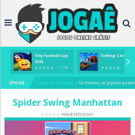
Angry Birds
-
O Angry Birds se arrisca na Star Cu
Super Bomberman
-
Super Bomberman foi o prim
Crash Bandicoot
-
O jogo segue como aventuras d
Super Smash Remix
-
Se tem saudades de jogar S
TIny Football Cup
Fishing: Catch th

2026
..
Subway Surf: Mônaco
-
Concordo – há muito temp
147
180
Plants vs Zombies
-
Só mesmo as plantas podem p
ÉPICOS
Tekken 3
-
Lute em cenários diferentes com os lu
Spider Swing Manhattan
Super Mario All-Stars
-
Super Mario All-Stars é u
Mario Bros World
-
Mario Bros World um novo tip
AVALIE ESTE JOGO!
Angry Birds
-
O Angry Birds se arrisca na Star Cu