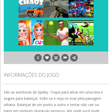
Play
Play
Play
Play
Play
Play
Play
Play
Play
INFORMAÇÕES DO JOGO
São as aventuras de Spidey. Toque para atirar em uma teia e
segure para balançar. Solte-se e veja-se voar pela paisagem
urbana. Balançar de um ponto a outro e tentar não cair ou
bater em nenhum obstáculo perigoso. Até onde você pode