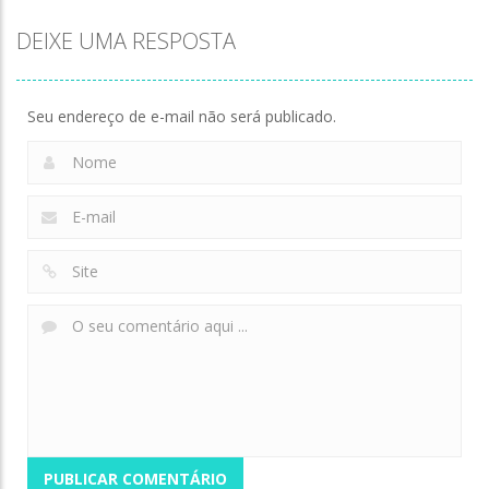
Zombie
DEIXE UMA RESPOSTA
Meme
Velocity
Defense: Last
Myth:Wukong
Breaker
Stand
133
161
132
Seu endereço de e-mail não será publicado.