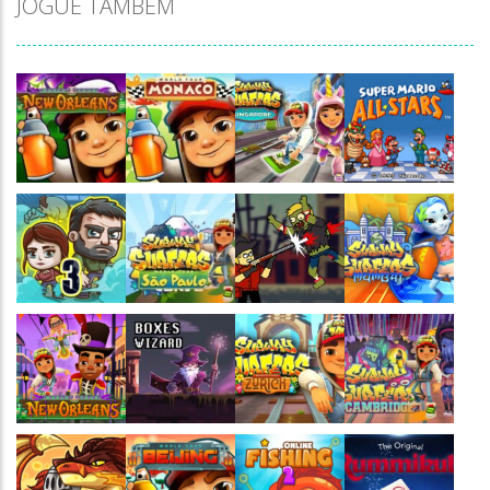
JOGUE TAMBÉM
Jogaê
Jogaê
Jogaê
Jogaê
Jogaê
Jogaê
Jogaê
Jogaê