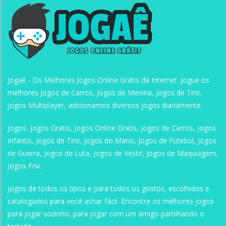
Jogaê
Jogaê
Jogaê
Jogaê - Os Melhores Jogos Online Grátis da Internet. Jogue os
melhores Jogos de Carros, Jogos de Menina, Jogos de Tiro,
Jogos Multiplayer, adicionamos diversos jogos diariamente.
Jogos, Jogos Gratis, Jogos Online Gratis, Jogos de Carros, Jogos
Infantis, Jogos de Tiro, Jogos do Mario, Jogos de Futebol, Jogos
de Guerra, Jogos de Luta, Jogos de Vestir, Jogos de Maquiagem,
Jogos Friv.
Jogos de todos os tipos e para todos os gostos, escolhidos e
catalogados para você achar fácil. Encontre os melhores jogos
para jogar sozinho, para jogar com um amigo partilhando o