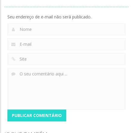
Myth:Wukong
Breaker
Stand
136
166
134
Seu endereço de e-mail não será publicado.