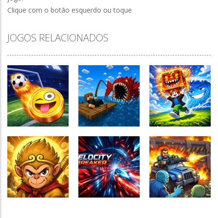
Clique com o botão esquerdo ou toque
JOGOS RELACIONADOS
Fishing: Catch
Obby Escape
TIny Football
the Secret
from Tsunami
Cup 2026
Brainrot
Brainrot
150
184
158
Zombie