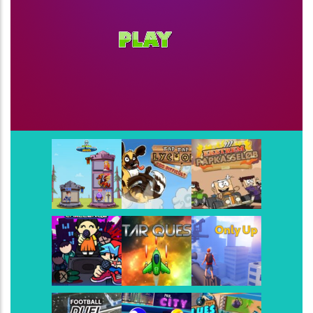
Super Mario All-Stars
-
Super Mario All-Stars é u
Mario Bros World
-
Mario Bros World um novo tip
Angry Birds
-
O Angry Birds se arrisca na Star Cu
Super Bomberman
-
Super Bomberman foi o prim
Play
Play
Play