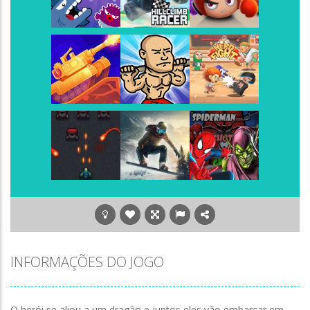
Play
Play
Play
Play
Play
Play
Play
Play
Play
Play
Play
Play
INFORMAÇÕES DO JOGO
O herói se aliou a um dragão e juntos eles vão embarcar em