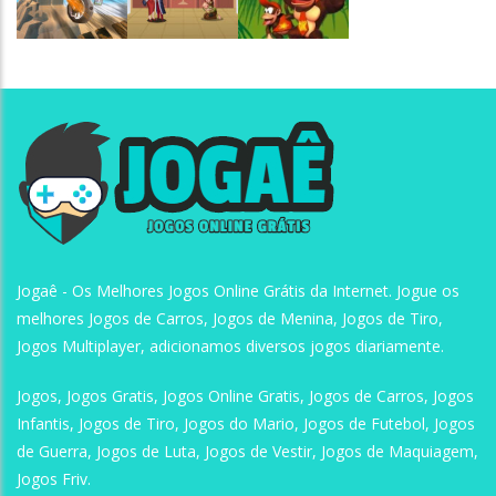
Jogaê
Jogaê
Jogaê
Jogaê
Jogaê
Jogaê
Jogaê
Jogaê - Os Melhores Jogos Online Grátis da Internet. Jogue os
melhores Jogos de Carros, Jogos de Menina, Jogos de Tiro,
Jogos Multiplayer, adicionamos diversos jogos diariamente.
Jogos, Jogos Gratis, Jogos Online Gratis, Jogos de Carros, Jogos
Infantis, Jogos de Tiro, Jogos do Mario, Jogos de Futebol, Jogos
de Guerra, Jogos de Luta, Jogos de Vestir, Jogos de Maquiagem,
Jogos Friv.