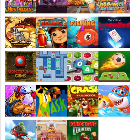
Jogaê
Jogaê
Jogaê
Jogaê
Jogaê
Jogaê
Jogaê
Jogaê
Jogaê
Jogaê
Jogaê
Jogaê
Jogaê
Jogaê
Jogaê
Jogaê