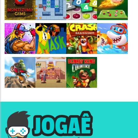
Jogaê
Jogaê
Jogaê
Jogaê
Jogaê
Jogaê
Jogaê
Jogaê
Jogaê
Jogaê
Jogaê
Jogaê
Jogaê
Jogaê
Jogaê