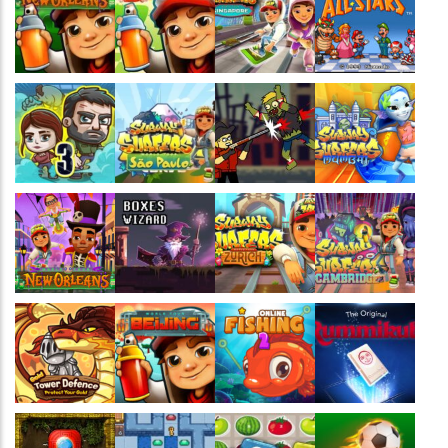
Jogaê
Jogaê
Jogaê
Jogaê
Jogaê
Jogaê
Jogaê
Jogaê
Jogaê
Jogaê
Jogaê
Jogaê