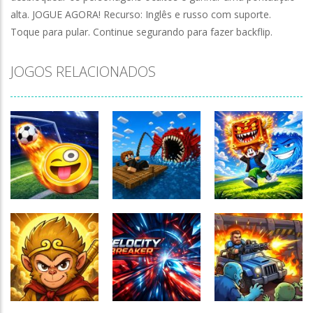
alta. JOGUE AGORA! Recurso: Inglês e russo com suporte.
Toque para pular. Continue segurando para fazer backflip.
JOGOS RELACIONADOS
Fishing: Catch
Obby Escape
TIny Football
the Secret
from Tsunami
Cup 2026
Brainrot
Brainrot
150
181
158