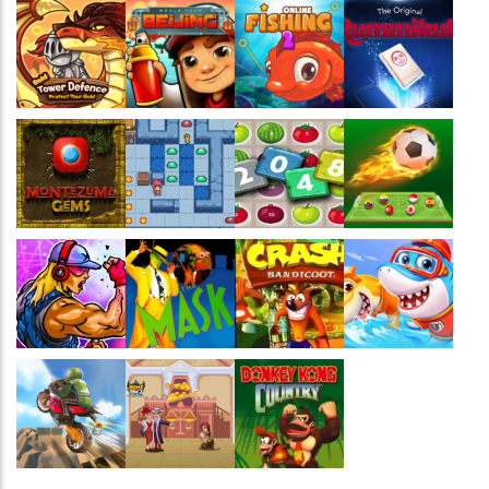
Jogaê
Jogaê
Jogaê
Jogaê
Jogaê
Jogaê
Jogaê
Jogaê
Jogaê
Jogaê
Jogaê
Jogaê
Jogaê
Jogaê
Jogaê
Jogaê