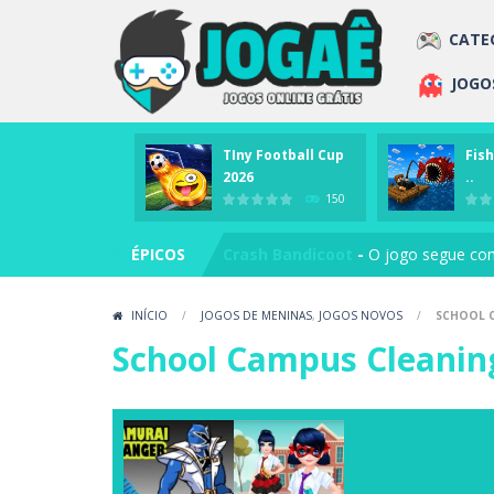
CATE
Jogos 
Jogos
Jogos
Jogos
Jogos
Jogos
Jogos
Jogos
Jogo
Jogo
Jogo
Jogo
Jogo
Jogo
Jogo
JOGO
TIny Football Cup
Fish
Angry Birds
-
O Angry Birds se arris
2026
..
150
Super Bomberman
-
Super Bomberma
ÉPICOS
Crash Bandicoot
-
O jogo segue com
Super Smash Remix
-
Se tem saudad
INÍCIO
/
JOGOS DE MENINAS
,
JOGOS NOVOS
/
SCHOOL 
Subway Surf: Mônaco
-
Concordo – 
School Campus Cleanin
Plants vs Zombies
-
Só mesmo as pl
Silent Hill
-
Após sofrer um acidente 
Tekken 3
-
Lute em cenários diferen