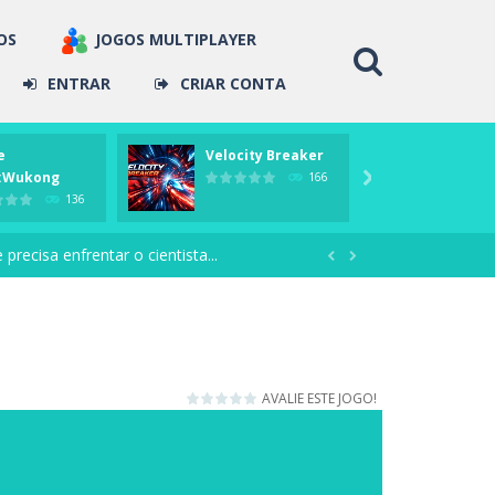
OS
JOGOS MULTIPLAYER
ENTRAR
CRIAR CONTA
e
Velocity Breaker
Zombi
seus amigos, saia por...
:Wukong
Last ..
166

136
jogo naquele sistema a oferecer...
ecisa enfrentar o cientista...


 O Super Smash Remix é parecido...
polícia das estações ferroviárias,...
o com muita estratégia para impedir...
AVALIE ESTE JOGO!
ason desperta sem a sua...
o essa versão é do Playstation,...