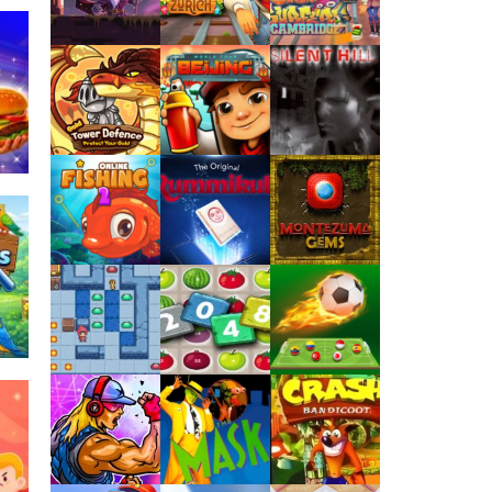
Jogaê
Jogaê
Jogaê
r
166
Jogaê
Jogaê
Jogaê
Jogaê
Jogaê
Jogaê
145
Jogaê
Jogaê
Jogaê
es
Jogaê
Jogaê
Jogaê