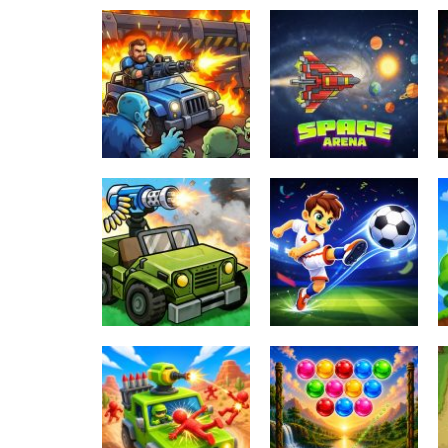
Fishing: Catch
TIny Football Cup
the Secret
2026
Brainrot
150
184
Zombie Defense:
Last Stand
Space Arena
134
162
Tank Strike
Football
Wasteland Rogue
Superstars 2026