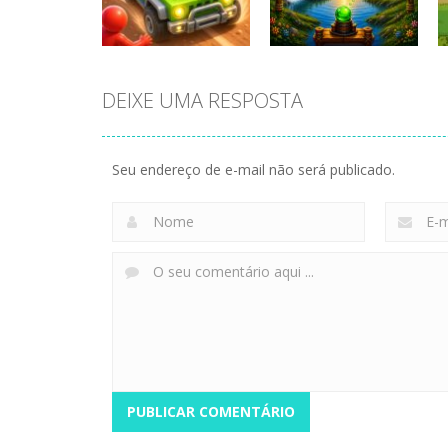
164
136
DEIXE UMA RESPOSTA
Bubble Shooter
Scrap Car Merge
Vale
Seu endereço de e-mail não será publicado.
142
160