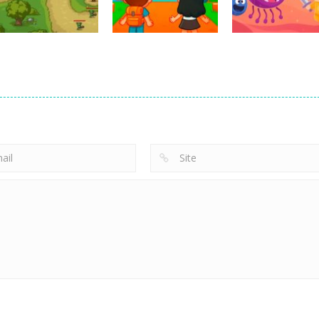
156
135
Obby Universe:
Defense Tower
Mini Games
Health
2025
Online
Protection
230
269