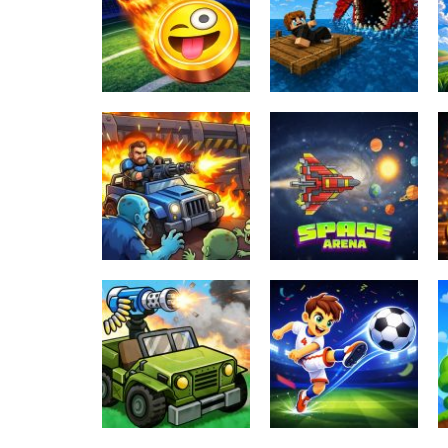
Fishing: Catch
TIny Football Cup
the Secret
2026
Brainrot
149
181
Zombie Defense:
Last Stand
Space Arena
133
162