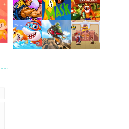
Jogaê
Jogaê
Jogaê
es
148
Jogaê
Jogaê
Jogaê
Jogaê
Jogaê
Jogaê
248