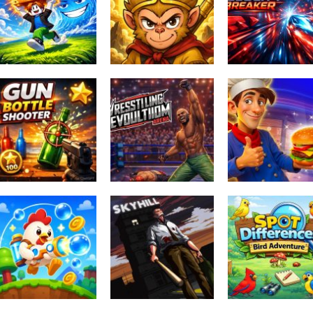
Obby Escape
from Tsunami
Meme
Brainrot
Myth:Wukong
Velocity Breake
158
136
Bottle Storm:
Wrestling
Elite Beach
Revolution Arena
Burger Here
160
139