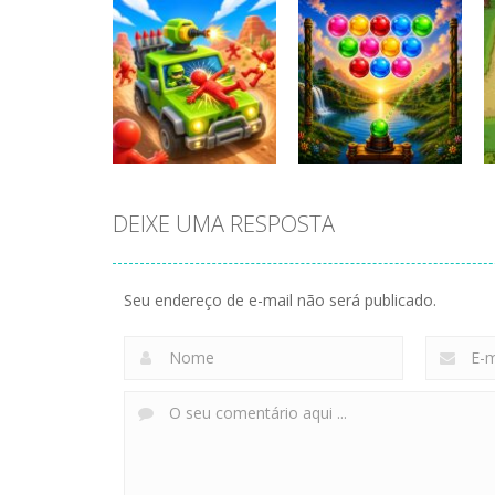
Tank Strike
Football
Wasteland Rogue
Superstars 2026
162
135
DEIXE UMA RESPOSTA
Bubble Shooter
Scrap Car Merge
Vale
Seu endereço de e-mail não será publicado.
142
159