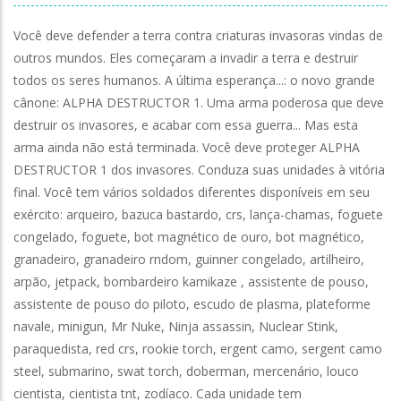
Você deve defender a terra contra criaturas invasoras vindas de
outros mundos. Eles começaram a invadir a terra e destruir
todos os seres humanos. A última esperança...: o novo grande
cânone: ALPHA DESTRUCTOR 1. Uma arma poderosa que deve
destruir os invasores, e acabar com essa guerra... Mas esta
arma ainda não está terminada. Você deve proteger ALPHA
DESTRUCTOR 1 dos invasores. Conduza suas unidades à vitória
final. Você tem vários soldados diferentes disponíveis em seu
exército: arqueiro, bazuca bastardo, crs, lança-chamas, foguete
congelado, foguete, bot magnético de ouro, bot magnético,
granadeiro, granadeiro rndom, guinner congelado, artilheiro,
arpão, jetpack, bombardeiro kamikaze , assistente de pouso,
assistente de pouso do piloto, escudo de plasma, plateforme
navale, minigun, Mr Nuke, Ninja assassin, Nuclear Stink,
paraquedista, red crs, rookie torch, ergent camo, sergent camo
steel, submarino, swat torch, doberman, mercenário, louco
cientista, cientista tnt, zodíaco. Cada unidade tem