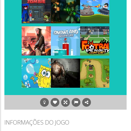
Play
Play
Play
Play
Play
Play
Play
Play
Play
Play
Play
Play
INFORMAÇÕES DO JOGO