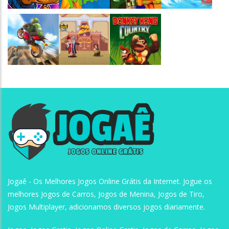
Jogaê
Jogaê
Jogaê
Jogaê
Jogaê
Jogaê
Jogaê
Jogaê - Os Melhores Jogos Online Grátis da Internet. Jogue os
melhores Jogos de Carros, Jogos de Menina, Jogos de Tiro,
Jogos Multiplayer, adicionamos diversos jogos diariamente.