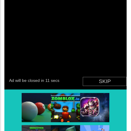
Angry Birds
-
O Angry Birds se arrisca na Star Cu
Super Bomberman
-
Super Bomberman foi o prim