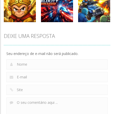
Cup 2026
Brainrot
Brainrot
150
184
159
Zombie
DEIXE UMA RESPOSTA
Meme
Velocity
Defense: Last
Myth:Wukong
Breaker
Stand
136
166
134
Seu endereço de e-mail não será publicado.