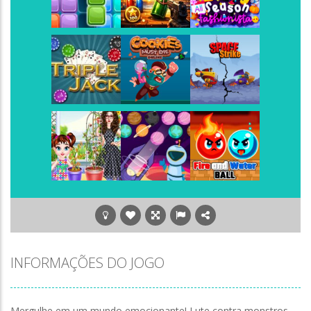
Play
Play
Play
Play
Play
Play
Play
Play
Play
Play
Play
Play
INFORMAÇÕES DO JOGO
Mergulhe em um mundo emocionante! Lute contra monstros,