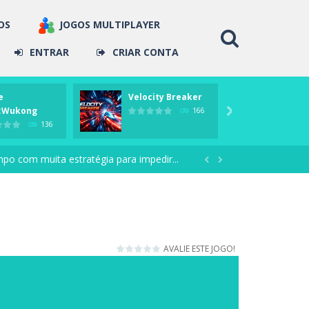
jogo naquele sistema a oferecer...
OS
JOGOS MULTIPLAYER
ecisa enfrentar o cientista...
ENTRAR
CRIAR CONTA
 O Super Smash Remix é parecido...
e
Velocity Breaker
Space
polícia das estações ferroviárias,...
:Wukong
166

136
o com muita estratégia para impedir...
ason desperta sem a sua...


o essa versão é do Playstation,...
o: Super Mario Bros., Super Mario...
cê controla Mario tocando enquanto...
AVALIE ESTE JOGO!
seus amigos, saia por...
jogo naquele sistema a oferecer...