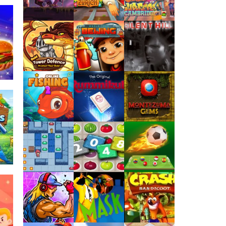
Jogaê
Jogaê
Jogaê
r
166
Jogaê
Jogaê
Jogaê
Jogaê
Jogaê
Jogaê
145
Jogaê
Jogaê
Jogaê
es
Jogaê
Jogaê
Jogaê