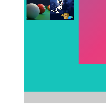
Play
Play
Play
Play