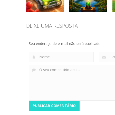
164
136
DEIXE UMA RESPOSTA
Bubble Shooter
Scrap Car Merge
Vale
Seu endereço de e-mail não será publicado.
142
160