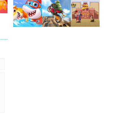
149
Jogaê
Jogaê
Jogaê
249
Jogaê
Jogaê
Jogaê