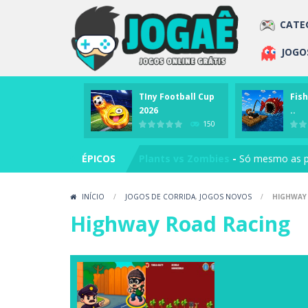
Super Bomberman
-
Super Bomberma
CATE
Jogos 
Jogos
Jogos
Jogos
Jogos
Jogos
Jogos
Jogos
Jogo
Jogo
Jogo
Jogo
Jogo
Jogo
Jogo
Crash Bandicoot
-
O jogo segue com
JOGO
Super Smash Remix
-
Se tem saudad
TIny Football Cup
Fish
Subway Surf: Mônaco
-
Concordo – 
2026
..
150
Plants vs Zombies
-
Só mesmo as pl
ÉPICOS
Silent Hill
-
Após sofrer um acidente 
Tekken 3
-
Lute em cenários diferen
INÍCIO
/
JOGOS DE CORRIDA
,
JOGOS NOVOS
/
HIGHWAY
Super Mario All-Stars
-
Super Mario 
Highway Road Racing
Mario Bros World
-
Mario Bros Worl
Angry Birds
-
O Angry Birds se arris
Super Bomberman
-
Super Bomberma