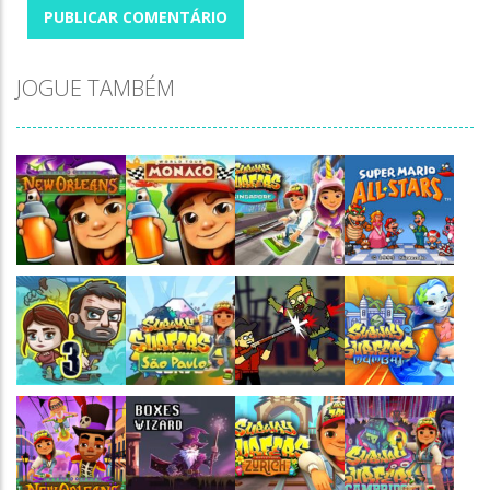
JOGUE TAMBÉM
Jogaê
Jogaê
Jogaê
Jogaê
Jogaê
Jogaê
Jogaê
Jogaê