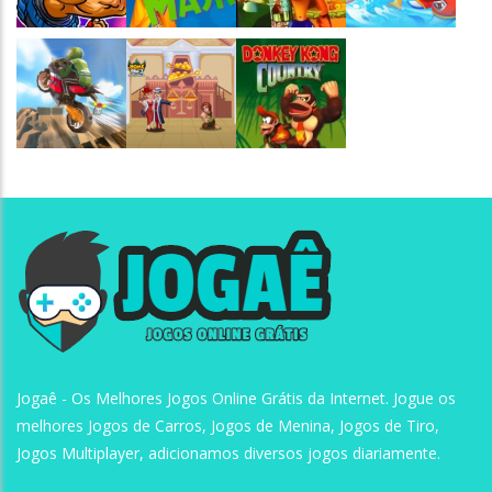
Jogaê
Jogaê
Jogaê
Jogaê
Jogaê
Jogaê
Jogaê
Jogaê - Os Melhores Jogos Online Grátis da Internet. Jogue os
melhores Jogos de Carros, Jogos de Menina, Jogos de Tiro,
Jogos Multiplayer, adicionamos diversos jogos diariamente.