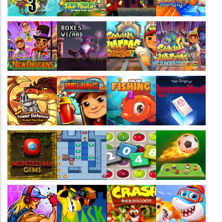
Jogaê
Jogaê
Jogaê
Jogaê
Jogaê
Jogaê
Jogaê
Jogaê
Jogaê
Jogaê
Jogaê
Jogaê
Jogaê
Jogaê
Jogaê
Jogaê
Jogaê
Jogaê
Jogaê
Jogaê