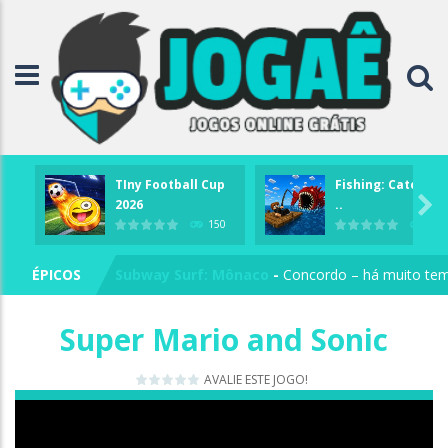
Angry Birds
-
O Angry Birds se arrisca na Star Cu
Super Bomberman
-
Super Bomberman foi o prim
TIny Football Cup
Fishing: Catch th
Crash Bandicoot
-
O jogo segue como aventuras d

2026
..
150
184
Super Smash Remix
-
Se tem saudades de jogar S
ÉPICOS
Subway Surf: Mônaco
-
Concordo – há muito temp
Plants vs Zombies
-
Só mesmo as plantas podem p
Super Mario and Sonic
Tekken 3
-
Lute em cenários diferentes com os lu
AVALIE ESTE JOGO!
Super Mario All-Stars
-
Super Mario All-Stars é u
Mario Bros World
-
Mario Bros World um novo tip