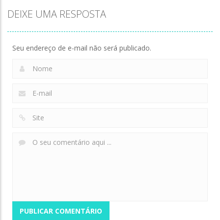
Zombie
DEIXE UMA RESPOSTA
Meme
Velocity
Defense: Last
Myth:Wukong
Breaker
Stand
136
166
133
Seu endereço de e-mail não será publicado.