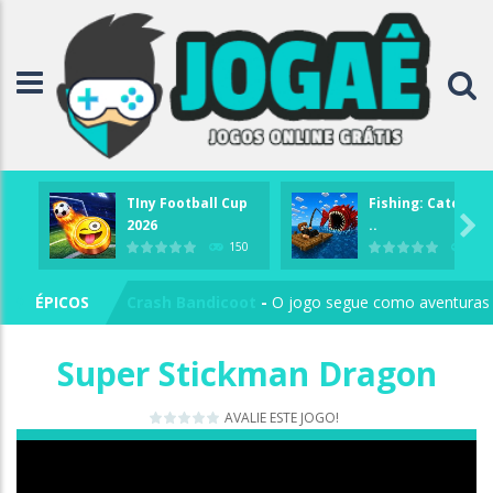
TIny Football Cup
Fishing: Catch th
Angry Birds
-
O Angry Birds se arrisca na Star Cu

2026
..
150
182
Super Bomberman
-
Super Bomberman foi o prim
ÉPICOS
Crash Bandicoot
-
O jogo segue como aventuras d
Super Smash Remix
-
Se tem saudades de jogar S
Super Stickman Dragon
Subway Surf: Mônaco
-
Concordo – há muito temp
AVALIE ESTE JOGO!
Plants vs Zombies
-
Só mesmo as plantas podem p
Tekken 3
-
Lute em cenários diferentes com os lu