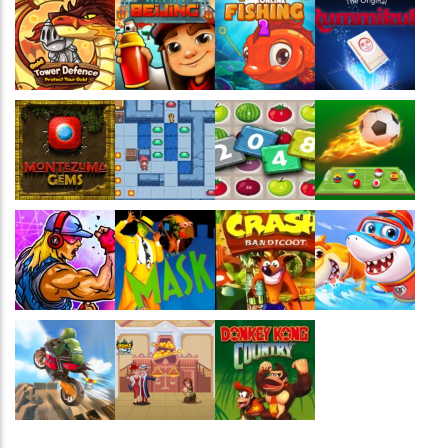
Jogaê
Jogaê
Jogaê
Jogaê
Jogaê
Jogaê
Jogaê
Jogaê
Jogaê
Jogaê
Jogaê
Jogaê
Jogaê
Jogaê
Jogaê
Jogaê