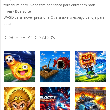
tornar um herói! Você tem confiança para entrar em mais
níveis? Boa sorte!
WASD para mover pressione C para abrir o espaço da loja para
pular
JOGOS RELACIONADOS
Fishing: Catch
Obby Escape
TIny Football
the Secret
from Tsunami
Cup 2026
Brainrot
Brainrot
148
180
157