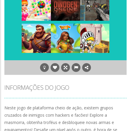
Play
Play
Play
Play
Play
Play
Play
Play
Play
INFORMAÇÕES DO JOGO
Neste jogo de plataforma cheio de ação, existem grupos
cruzados de inimigos com hackers e facões! Explore a
masmorra, obtenha troféus e desbloqueie novas armas e
equipamentos! Desafie um nível após o outro, é hora de se