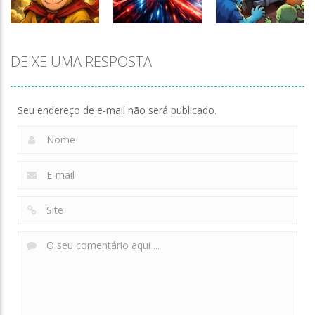
Zombie
DEIXE UMA RESPOSTA
Meme
Velocity
Defense: Last
Myth:Wukong
Breaker
Stand
134
164
133
Seu endereço de e-mail não será publicado.