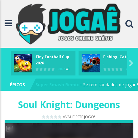
Angry Birds
-
O Angry Birds se arrisca na Star Cu
TIny Football Cup
Fishing: Catch th
Super Bomberman
-
Super Bomberman foi o prim

2026
..
148
180
Crash Bandicoot
-
O jogo segue como aventuras d
ÉPICOS
Super Smash Remix
-
Se tem saudades de jogar S
Subway Surf: Mônaco
-
Concordo – há muito temp
Soul Knight: Dungeons
Plants vs Zombies
-
Só mesmo as plantas podem p
AVALIE ESTE JOGO!
Tekken 3
-
Lute em cenários diferentes com os lu
Super Mario All-Stars
-
Super Mario All-Stars é u