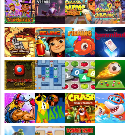
Jogaê
Jogaê
Jogaê
Jogaê
Jogaê
Jogaê
Jogaê
Jogaê
Jogaê
Jogaê
Jogaê
Jogaê
Jogaê
Jogaê
Jogaê
Jogaê