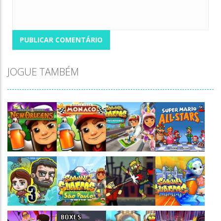
JOGUE TAMBÉM
Jogaê
Jogaê
Jogaê
Jogaê