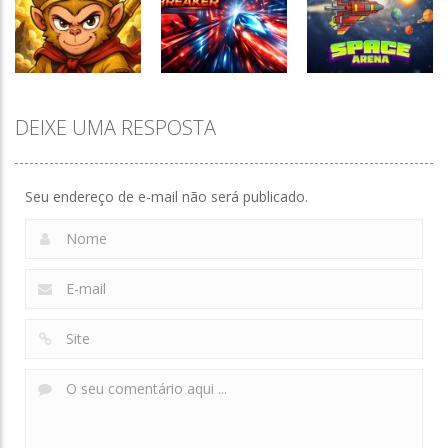
Cup 2026
Brainrot
Brainrot
149
181
158
DEIXE UMA RESPOSTA
Meme
Velocity
Myth:Wukong
Breaker
Space Arena
134
164
160
Seu endereço de e-mail não será publicado.