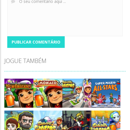
JOGUE TAMBÉM