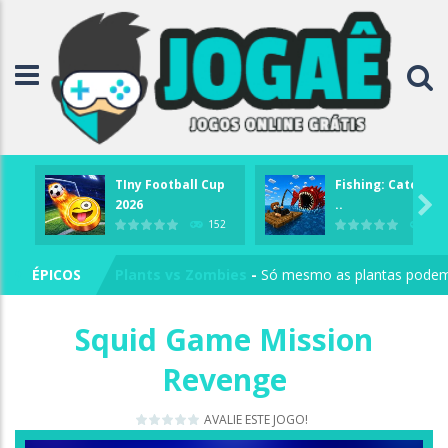
Angry Birds
-
O Angry Birds se arrisca na Star Cu
Super Bomberman
-
Super Bomberman foi o prim
Crash Bandicoot
-
O jogo segue como aventuras d
Super Smash Remix
-
Se tem saudades de jogar S
TIny Football Cup
Fishing: Catch th

2026
..
Subway Surf: Mônaco
-
Concordo – há muito temp
152
188
Plants vs Zombies
-
Só mesmo as plantas podem p
ÉPICOS
Tekken 3
-
Lute em cenários diferentes com os lu
Squid Game Mission
Super Mario All-Stars
-
Super Mario All-Stars é u
Revenge
Mario Bros World
-
Mario Bros World um novo tip
Angry Birds
-
O Angry Birds se arrisca na Star Cu
AVALIE ESTE JOGO!