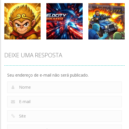
Fishing: Catch
Obby Escape
TIny Football
the Secret
from Tsunami
Cup 2026
Brainrot
Brainrot
152
188
163
Zombie
DEIXE UMA RESPOSTA
Meme
Velocity
Defense: Last
Myth:Wukong
Breaker
Stand
136
168
134
Seu endereço de e-mail não será publicado.