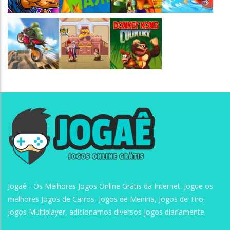
Jogaê
Jogaê
Jogaê
Jogaê
Jogaê
Jogaê
Jogaê
Jogaê - Os Melhores Jogos Online Grátis da Internet. Jogue os
melhores Jogos de Carros, Jogos de Menina, Jogos de Tiro,
Jogos Multiplayer, adicionamos diversos jogos diariamente.