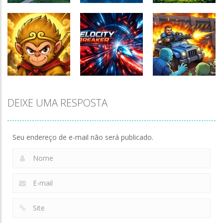
Fishing: Catch
Obby Escape
TIny Football
the Secret
from Tsunami
Cup 2026
Brainrot
Brainrot
147
180
156
Zombie
DEIXE UMA RESPOSTA
Meme
Velocity
Defense: Last
Myth:Wukong
Breaker
Stand
132
161
132
Seu endereço de e-mail não será publicado.