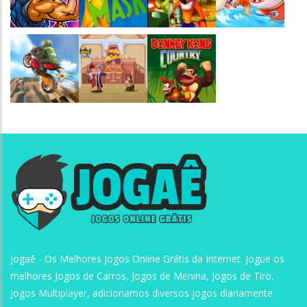
Jogaê
Jogaê
Jogaê
Jogaê
Jogaê
Jogaê
Jogaê
Jogaê
Jogaê
Jogaê
Jogaê
Jogaê - Os Melhores Jogos Online Grátis da Internet. Jogue os
melhores Jogos de Carros, Jogos de Menina, Jogos de Tiro,
Jogos Multiplayer, adicionamos diversos jogos diariamente.