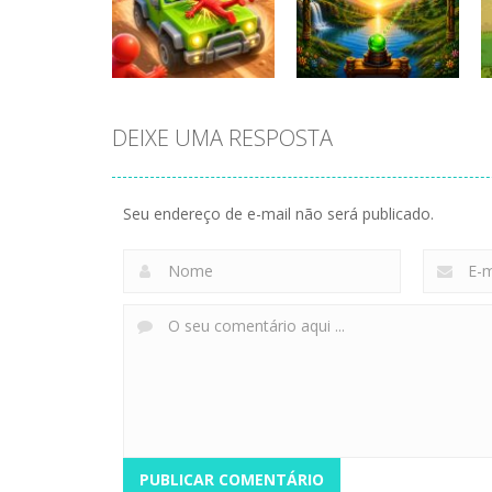
Wasteland Rogue
Superstars 2026
160
133
DEIXE UMA RESPOSTA
Bubble Shooter
Scrap Car Merge
Vale
Seu endereço de e-mail não será publicado.
137
157