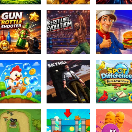
Obby Escape
from Tsunami
Meme
Brainrot
Myth:Wukong
Velocity Breake
155
132
Bottle Storm:
Wrestling
Elite Beach
Revolution Arena
Burger Here
158
137
SKYHILL: Escape
From the
Spot Differenc