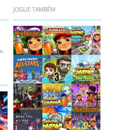
JOGUE TAMBÉM
o.
Jogaê
Jogaê
Jogaê
Jogaê
Jogaê
Jogaê