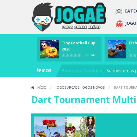
Super Bomberman
-
Super Bomberma
CATE
Jogos 
Jogos
Jogos
Jogos
Jogos
Jogos
Jogos
Jogos
Jogo
Jogo
Jogo
Jogo
Jogo
Jogo
Jogo
Crash Bandicoot
-
O jogo segue com
JOGO
Super Smash Remix
-
Se tem saudad
TIny Football Cup
Fish
Subway Surf: Mônaco
-
Concordo – 
2026
..
146
Plants vs Zombies
-
Só mesmo as pl
ÉPICOS
Silent Hill
-
Após sofrer um acidente 
Tekken 3
-
Lute em cenários diferen
INÍCIO
/
JOGOS ARCADE
,
JOGOS NOVOS
/
DART TOURNA
Super Mario All-Stars
-
Super Mario 
Dart Tournament Multi
Mario Bros World
-
Mario Bros Worl
Angry Birds
-
O Angry Birds se arris
Super Bomberman
-
Super Bomberma