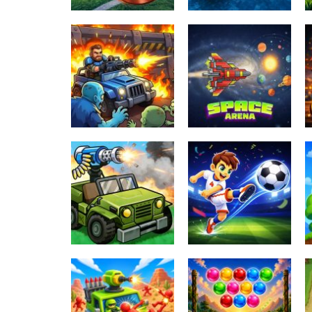
Fishing: Catch
TIny Football Cup
the Secret
2026
Brainrot
146
179
Zombie Defense:
Last Stand
Space Arena
131
158
Tank Strike
Football