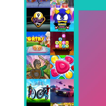
Play
Play
Play
Play
Play
Play
Play
Play