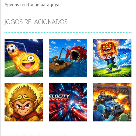
Apenas um toque para jogar
JOGOS RELACIONADOS
Fishing: Catch
Obby Escape
TIny Football
the Secret
from Tsunami
Cup 2026
Brainrot
Brainrot
147
180
157
Zombie