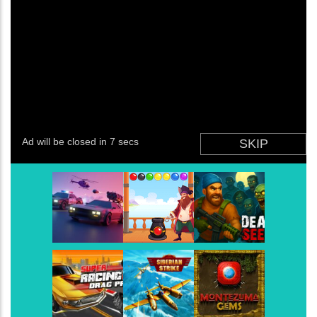
Super Bomberman
-
Super Bomberman foi o prim
Play
Play
Play