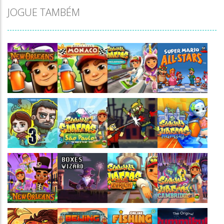
JOGUE TAMBÉM
Jogaê
Jogaê
Jogaê
Jogaê
Jogaê
Jogaê
Jogaê
Jogaê