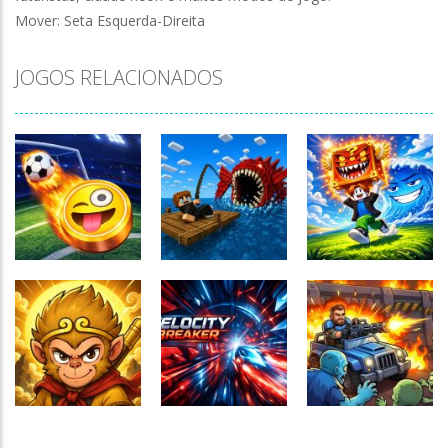
Mover: Seta Esquerda-Direita
JOGOS RELACIONADOS
Fishing: Catch
Obby Escape
TIny Football
the Secret
from Tsunami
Cup 2026
Brainrot
Brainrot
147
180
156
Zombie