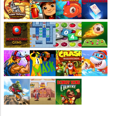
Jogaê
Jogaê
Jogaê
Jogaê
Jogaê
Jogaê
Jogaê
Jogaê
Jogaê
Jogaê
Jogaê
Jogaê
Jogaê
Jogaê
Jogaê
Jogaê