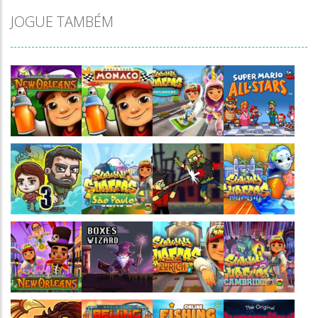
JOGUE TAMBÉM
Jogaê
Jogaê
Jogaê
Jogaê
Jogaê
Jogaê
Jogaê
Jogaê