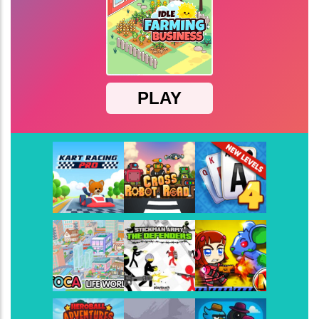
Super Bomberman
-
Super Bomberman foi o prim
Play
Play
Play