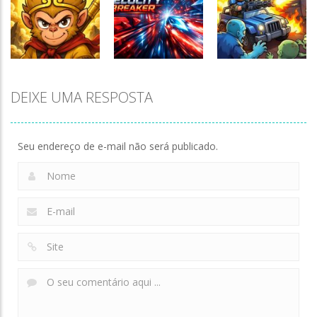
Cup 2026
Brainrot
Brainrot
147
180
157
Zombie
DEIXE UMA RESPOSTA
Meme
Velocity
Defense: Last
Myth:Wukong
Breaker
Stand
134
164
133
Seu endereço de e-mail não será publicado.