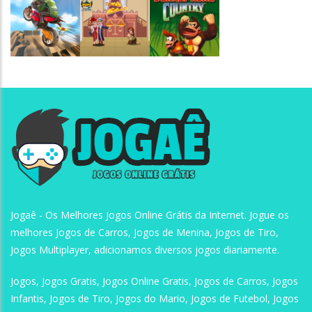
Jogaê
Jogaê
Jogaê
Jogaê
Jogaê
Jogaê
Jogaê
Jogaê - Os Melhores Jogos Online Grátis da Internet. Jogue os
melhores Jogos de Carros, Jogos de Menina, Jogos de Tiro,
Jogos Multiplayer, adicionamos diversos jogos diariamente.
Jogos, Jogos Gratis, Jogos Online Gratis, Jogos de Carros, Jogos
Infantis, Jogos de Tiro, Jogos do Mario, Jogos de Futebol, Jogos