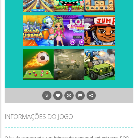
Play
Play
Play
Play
Play
Play
Play
Play
Play
Play
Play
Play
INFORMAÇÕES DO JOGO
O hit da temporada, um brinquedo sensorial antiestresse POP