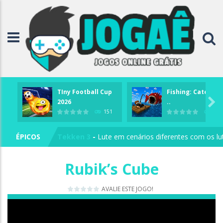
Angry Birds
-
O Angry Birds se arrisca na Star Cu
Super Bomberman
-
Super Bomberman foi o prim
Crash Bandicoot
-
O jogo segue como aventuras d
Super Smash Remix
-
Se tem saudades de jogar S
TIny Football Cup
Fishing: Catch th
Subway Surf: Mônaco
-
Concordo – há muito temp

2026
..
151
184
Plants vs Zombies
-
Só mesmo as plantas podem p
ÉPICOS
Tekken 3
-
Lute em cenários diferentes com os lu
Super Mario All-Stars
-
Super Mario All-Stars é u
Rubik’s Cube
Mario Bros World
-
Mario Bros World um novo tip
AVALIE ESTE JOGO!
Angry Birds
-
O Angry Birds se arrisca na Star Cu
Super Bomberman
-
Super Bomberman foi o prim