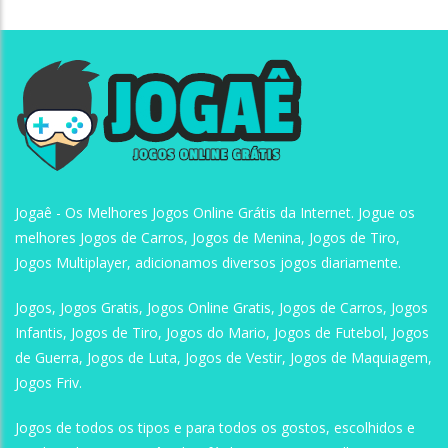
Jogaê
Jogaê
Jogaê
Jogaê - Os Melhores Jogos Online Grátis da Internet. Jogue os
melhores Jogos de Carros, Jogos de Menina, Jogos de Tiro,
Jogos Multiplayer, adicionamos diversos jogos diariamente.
Jogos, Jogos Gratis, Jogos Online Gratis, Jogos de Carros, Jogos
Infantis, Jogos de Tiro, Jogos do Mario, Jogos de Futebol, Jogos
de Guerra, Jogos de Luta, Jogos de Vestir, Jogos de Maquiagem,
Jogos Friv.
Jogos de todos os tipos e para todos os gostos, escolhidos e