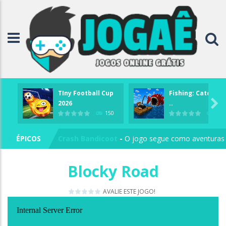
TIny Football Cup
Fishing: Catch th
Angry Birds
-
O Angry Birds se arrisca na Star Cu

2026
..
150
184
Super Bomberman
-
Super Bomberman foi o prim
ÉPICOS
Crash Bandicoot
-
O jogo segue como aventuras d
Super Smash Remix
-
Se tem saudades de jogar S
Blocky Road
Subway Surf: Mônaco
-
Concordo – há muito temp
AVALIE ESTE JOGO!
Plants vs Zombies
-
Só mesmo as plantas podem p
Tekken 3
-
Lute em cenários diferentes com os lu