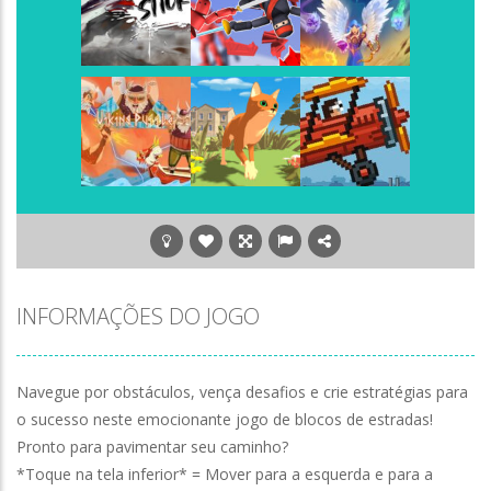
Play
Play
Play
Play
Play
Play
Play
Play
Play
INFORMAÇÕES DO JOGO
Navegue por obstáculos, vença desafios e crie estratégias para
o sucesso neste emocionante jogo de blocos de estradas!
Pronto para pavimentar seu caminho?
*Toque na tela inferior* = Mover para a esquerda e para a