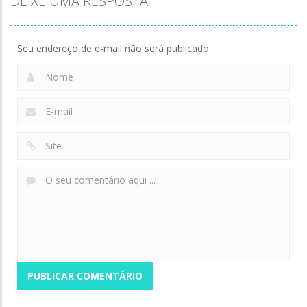
DEIXE UMA RESPOSTA
Meme
Velocity
Defense: Last
Myth:Wukong
Breaker
Stand
136
166
134
Seu endereço de e-mail não será publicado.