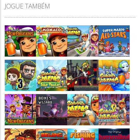
JOGUE TAMBÉM
Jogaê
Jogaê
Jogaê
Jogaê
Jogaê
Jogaê
Jogaê
Jogaê