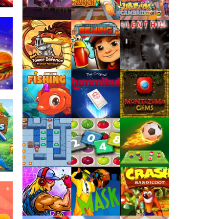
Jogaê
Jogaê
Jogaê
r
Jogaê
Jogaê
Jogaê
166
Jogaê
Jogaê
Jogaê
144
Jogaê
Jogaê
Jogaê
Jogaê
Jogaê
Jogaê
es