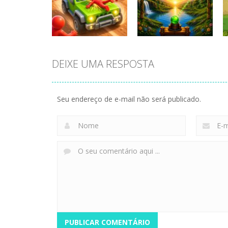
Wasteland Rogue
Superstars 2026
163
136
DEIXE UMA RESPOSTA
Bubble Shooter
Scrap Car Merge
Vale
Seu endereço de e-mail não será publicado.
142
160