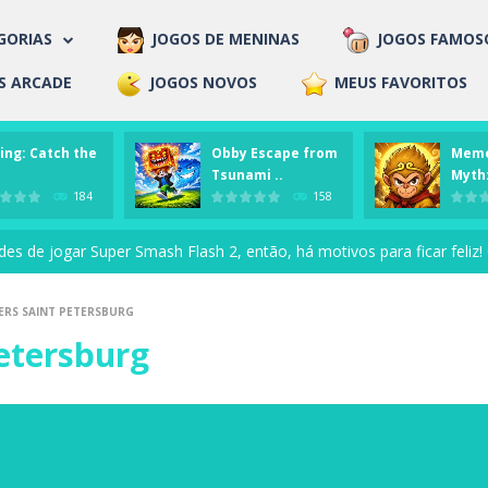
GORIAS
JOGOS DE MENINAS
JOGOS FAMOS
de Educar
 3D
 Arcade
 Clássicos
 de Esporte
 de Meninas
 Multiplayer
 Puzzles
s de 2
s de Ação
s de Aventura
s de Corrida
s de Estratégia
s de Luta
s de Tiro
S ARCADE
JOGOS NOVOS
MEUS FAVORITOS
ca na Star Cup enquanto enfrenta oponentes individuais! Compita com 
ing: Catch the
Obby Escape from
Mem
n foi o primeiro jogo Bomberman a aparecer no SNES, e o primeiro 
Tsunami ..
Myth
184
158
o aventuras de Crash , um marsupial geneticamente modificado que pr
es de jogar Super Smash Flash 2, então, há motivos para ficar feliz!
há muito tempo não havia notícias de nosso amante para incomodar a 
ERS SAINT PETERSBURG
antas podem parar o ataque dos zumbis. Coloque as plantas no camp
etersburg
na estrada, tentando desviar de uma mulher em meio ao nevoeiro, M
tes com os lutadores especiais, os combates especiais do Tekken Com
All-Stars é uma compilação de quatro jogos eletrônicos da série Mari