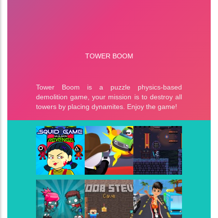
Play
Play
Play