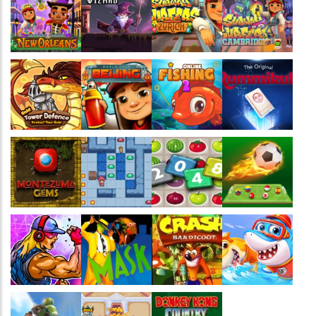
Jogaê
Jogaê
Jogaê
Jogaê
Jogaê
Jogaê
Jogaê
Jogaê
Jogaê
Jogaê
Jogaê
Jogaê
Jogaê
Jogaê
Jogaê
Jogaê