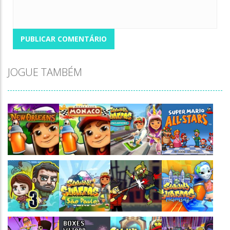
JOGUE TAMBÉM
Jogaê
Jogaê
Jogaê
Jogaê