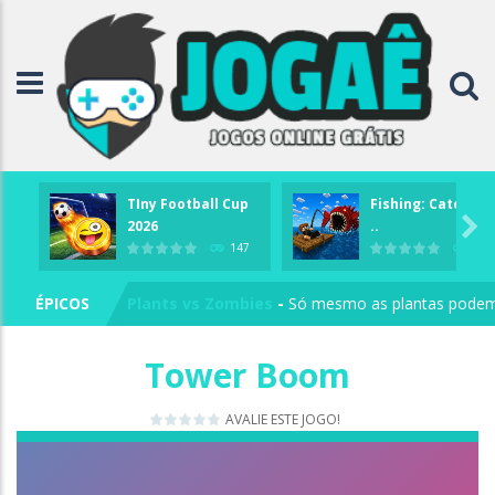
Angry Birds
-
O Angry Birds se arrisca na Star Cu
Super Bomberman
-
Super Bomberman foi o prim
Crash Bandicoot
-
O jogo segue como aventuras d
Super Smash Remix
-
Se tem saudades de jogar S
TIny Football Cup
Fishing: Catch th

2026
..
Subway Surf: Mônaco
-
Concordo – há muito temp
147
180
Plants vs Zombies
-
Só mesmo as plantas podem p
ÉPICOS
Tekken 3
-
Lute em cenários diferentes com os lu
Tower Boom
Super Mario All-Stars
-
Super Mario All-Stars é u
Mario Bros World
-
Mario Bros World um novo tip
AVALIE ESTE JOGO!
Angry Birds
-
O Angry Birds se arrisca na Star Cu