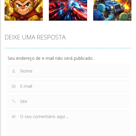
Cup 2026
Brainrot
Brainrot
149
181
158
Zombie
DEIXE UMA RESPOSTA
Meme
Velocity
Defense: Last
Myth:Wukong
Breaker
Stand
136
166
133
Seu endereço de e-mail não será publicado.