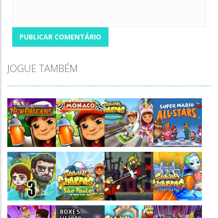
JOGUE TAMBÉM
Jogaê
Jogaê
Jogaê
Jogaê