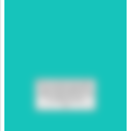
Angry Birds
-
O Angry Birds se arrisca na Star Cu
Super Bomberman
-
Super Bomberman foi o prim