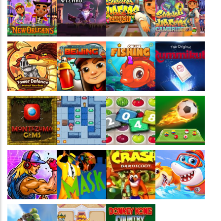
Jogaê
Jogaê
Jogaê
Jogaê
Jogaê
Jogaê
Jogaê
Jogaê
Jogaê
Jogaê
Jogaê
Jogaê
Jogaê
Jogaê
Jogaê
Jogaê