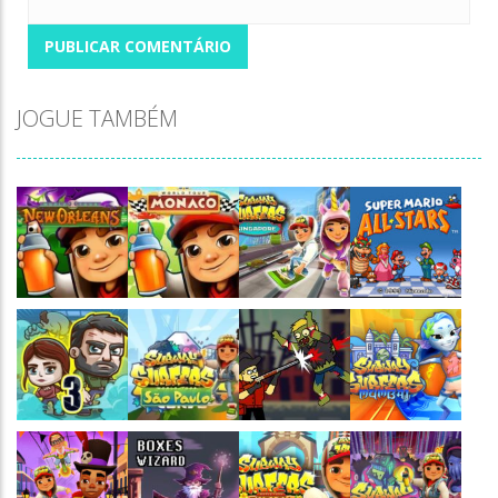
JOGUE TAMBÉM
Jogaê
Jogaê
Jogaê
Jogaê