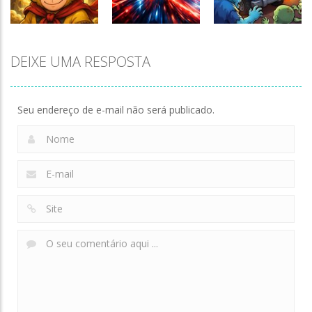
Zombie
DEIXE UMA RESPOSTA
Meme
Velocity
Defense: Last
Myth:Wukong
Breaker
Stand
137
168
137
Seu endereço de e-mail não será publicado.