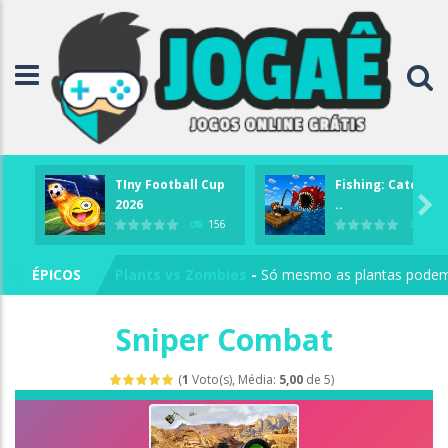
Angry Birds
-
O Angry Birds se arrisca na Star Cu
Super Bomberman
-
Super Bomberman foi o prim
Crash Bandicoot
-
O jogo segue como aventuras d
TIny Football Cup
Fishing: Catch th
Super Smash Remix
-
Se tem saudades de jogar S

2026
..
156
192
Subway Surf: Mônaco
-
Concordo – há muito temp
Plants vs Zombies
-
Só mesmo as plantas podem p
ÉPICOS
Tekken 3
-
Lute em cenários diferentes com os lu
Sniper Combat
Super Mario All-Stars
-
Super Mario All-Stars é u
(
1
Voto(s), Média:
5,00
de 5)
Mario Bros World
-
Mario Bros World um novo tip
Angry Birds
-
O Angry Birds se arrisca na Star Cu