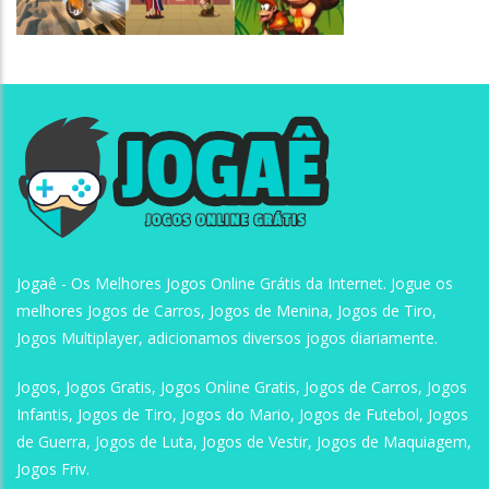
Jogaê
Jogaê
Jogaê
Jogaê
Jogaê
Jogaê
Jogaê
Jogaê - Os Melhores Jogos Online Grátis da Internet. Jogue os
melhores Jogos de Carros, Jogos de Menina, Jogos de Tiro,
Jogos Multiplayer, adicionamos diversos jogos diariamente.
Jogos, Jogos Gratis, Jogos Online Gratis, Jogos de Carros, Jogos
Infantis, Jogos de Tiro, Jogos do Mario, Jogos de Futebol, Jogos
de Guerra, Jogos de Luta, Jogos de Vestir, Jogos de Maquiagem,
Jogos Friv.