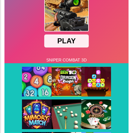
Super Bomberman
-
Super Bomberman foi o prim
Play
Play
Play