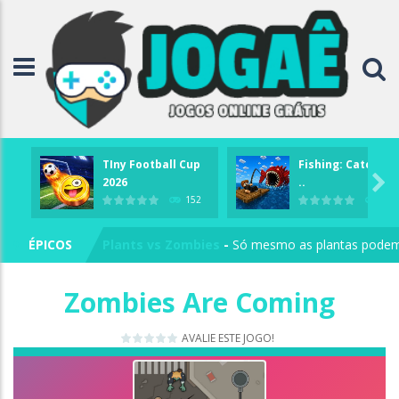
Angry Birds
-
O Angry Birds se arrisca na Star Cu
Super Bomberman
-
Super Bomberman foi o prim
Crash Bandicoot
-
O jogo segue como aventuras d
TIny Football Cup
Fishing: Catch th
Super Smash Remix
-
Se tem saudades de jogar S

2026
..
152
188
Subway Surf: Mônaco
-
Concordo – há muito temp
Plants vs Zombies
-
Só mesmo as plantas podem p
ÉPICOS
Tekken 3
-
Lute em cenários diferentes com os lu
Zombies Are Coming
Super Mario All-Stars
-
Super Mario All-Stars é u
AVALIE ESTE JOGO!
Mario Bros World
-
Mario Bros World um novo tip
Angry Birds
-
O Angry Birds se arrisca na Star Cu