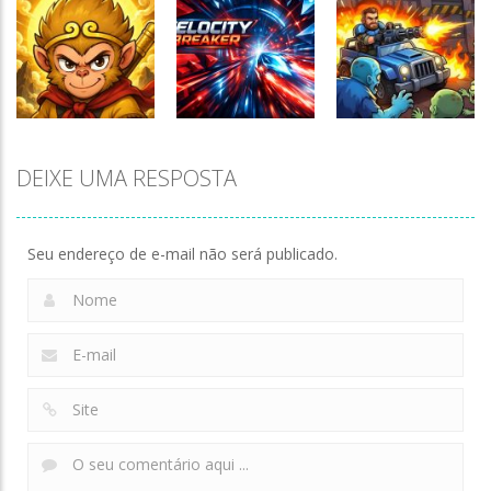
TIny Football
the Secret
from Tsunami
Cup 2026
Brainrot
Brainrot
152
188
163
Zombie
DEIXE UMA RESPOSTA
Meme
Velocity
Defense: Last
Myth:Wukong
Breaker
Stand
136
168
134
Seu endereço de e-mail não será publicado.