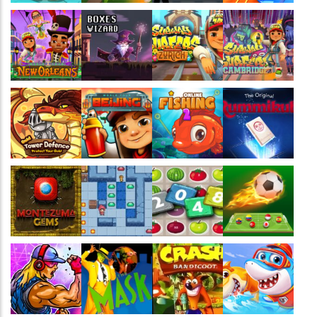
Jogaê
Jogaê
Jogaê
Jogaê
Jogaê
Jogaê
Jogaê
Jogaê
Jogaê
Jogaê
Jogaê
Jogaê
Jogaê
Jogaê
Jogaê
Jogaê