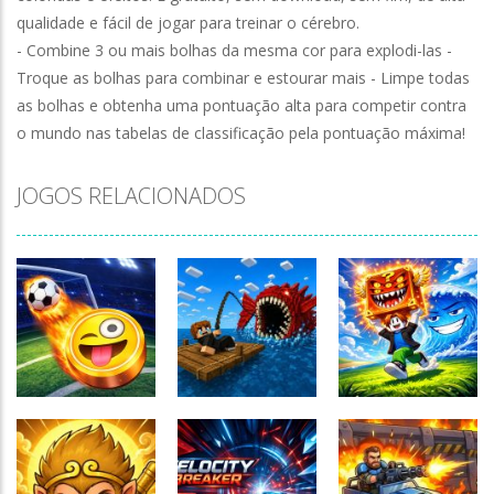
qualidade e fácil de jogar para treinar o cérebro.
- Combine 3 ou mais bolhas da mesma cor para explodi-las -
Troque as bolhas para combinar e estourar mais - Limpe todas
as bolhas e obtenha uma pontuação alta para competir contra
o mundo nas tabelas de classificação pela pontuação máxima!
JOGOS RELACIONADOS
Fishing: Catch
Obby Escape
TIny Football
the Secret
from Tsunami
Cup 2026
Brainrot
Brainrot