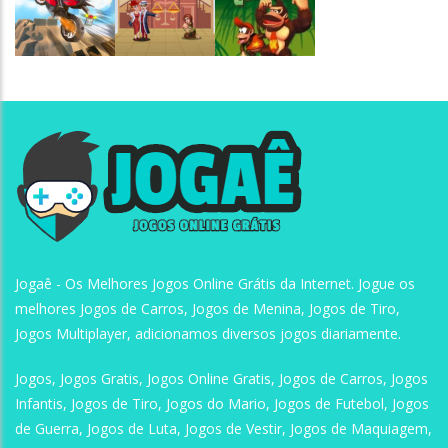
Jogaê
Jogaê
Jogaê
Jogaê
Jogaê
Jogaê
Jogaê
Jogaê - Os Melhores Jogos Online Grátis da Internet. Jogue os
melhores Jogos de Carros, Jogos de Menina, Jogos de Tiro,
Jogos Multiplayer, adicionamos diversos jogos diariamente.
Jogos, Jogos Gratis, Jogos Online Gratis, Jogos de Carros, Jogos
Infantis, Jogos de Tiro, Jogos do Mario, Jogos de Futebol, Jogos
de Guerra, Jogos de Luta, Jogos de Vestir, Jogos de Maquiagem,