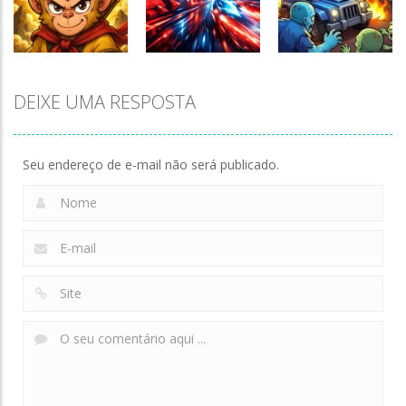
151
187
162
Zombie
DEIXE UMA RESPOSTA
Meme
Velocity
Defense: Last
Myth:Wukong
Breaker
Stand
136
168
134
Seu endereço de e-mail não será publicado.