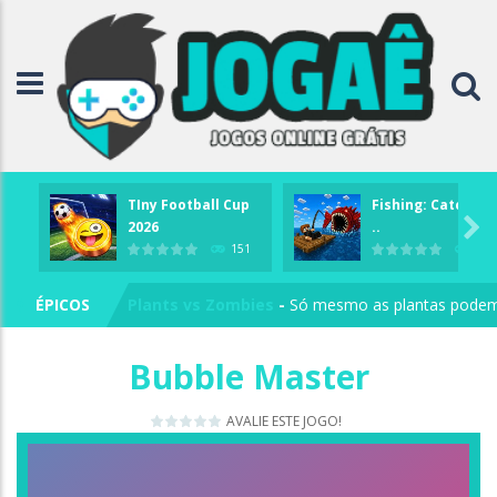
Angry Birds
-
O Angry Birds se arrisca na Star Cu
Super Bomberman
-
Super Bomberman foi o prim
Crash Bandicoot
-
O jogo segue como aventuras d
Super Smash Remix
-
Se tem saudades de jogar S
TIny Football Cup
Fishing: Catch th

2026
..
Subway Surf: Mônaco
-
Concordo – há muito temp
151
187
Plants vs Zombies
-
Só mesmo as plantas podem p
ÉPICOS
Tekken 3
-
Lute em cenários diferentes com os lu
Bubble Master
Super Mario All-Stars
-
Super Mario All-Stars é u
AVALIE ESTE JOGO!
Mario Bros World
-
Mario Bros World um novo tip
Angry Birds
-
O Angry Birds se arrisca na Star Cu