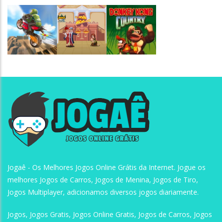
Jogaê
Jogaê
Jogaê
Jogaê
Jogaê
Jogaê
Jogaê
Jogaê - Os Melhores Jogos Online Grátis da Internet. Jogue os
melhores Jogos de Carros, Jogos de Menina, Jogos de Tiro,
Jogos Multiplayer, adicionamos diversos jogos diariamente.
Jogos, Jogos Gratis, Jogos Online Gratis, Jogos de Carros, Jogos