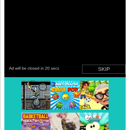
Super Mario All-Stars
-
Super Mario All-Stars é u
Mario Bros World
-
Mario Bros World um novo tip
Angry Birds
-
O Angry Birds se arrisca na Star Cu
Super Bomberman
-
Super Bomberman foi o prim