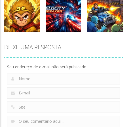
TIny Football
the Secret
from Tsunami
Cup 2026
Brainrot
Brainrot
151
184
159
Zombie
DEIXE UMA RESPOSTA
Meme
Velocity
Defense: Last
Myth:Wukong
Breaker
Stand
136
167
134
Seu endereço de e-mail não será publicado.