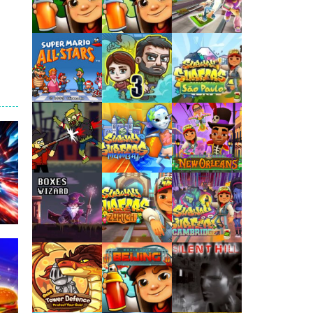
Jogaê
Jogaê
Jogaê
Jogaê
Jogaê
Jogaê
Jogaê
Jogaê
Jogaê
r
Jogaê
Jogaê
Jogaê
168