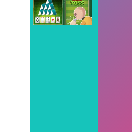
Play
Play
Play
Play