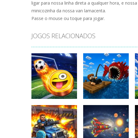
ligar para nossa linha direta a qualquer hora, e nos
minicozinha da nossa van lamacenta.
Passe o mouse ou toque para jogar.
JOGOS RELACIONADOS
Fishing: Catch
TIny Football Cup
the Secret
2026
Brainrot
151
187