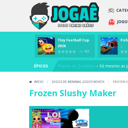
Angry Birds
-
O Angry Birds se arris
CATE
Jogos 
Jogos
Jogos
Jogos
Jogos
Jogos
Jogos
Jogos
Jogo
Jogo
Jogo
Jogo
Jogo
Jogo
Jogo
Super Bomberman
-
Super Bomberma
JOGO
Crash Bandicoot
-
O jogo segue com
TIny Football Cup
Fish
Super Smash Remix
-
Se tem saudad
2026
..
151
Subway Surf: Mônaco
-
Concordo – 
ÉPICOS
Plants vs Zombies
-
Só mesmo as pl
Silent Hill
-
Após sofrer um acidente 
INÍCIO
/
JOGOS DE MENINAS
,
JOGOS NOVOS
/
FROZEN S
Tekken 3
-
Lute em cenários diferen
Frozen Slushy Maker
Super Mario All-Stars
-
Super Mario 
Mario Bros World
-
Mario Bros Worl
Angry Birds
-
O Angry Birds se arris