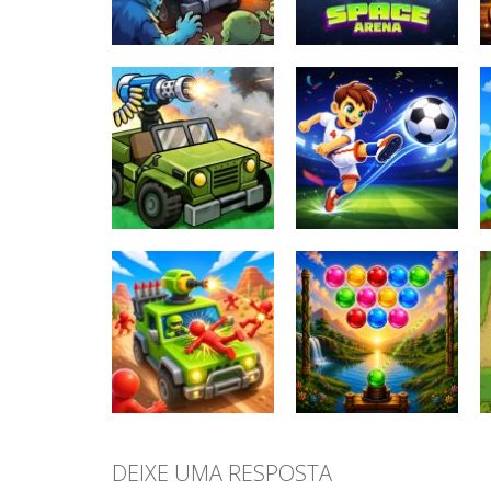
Zombie Defense:
Last Stand
Space Arena
134
163
Tank Strike
Football
Wasteland Rogue
Superstars 2026
164
137
DEIXE UMA RESPOSTA