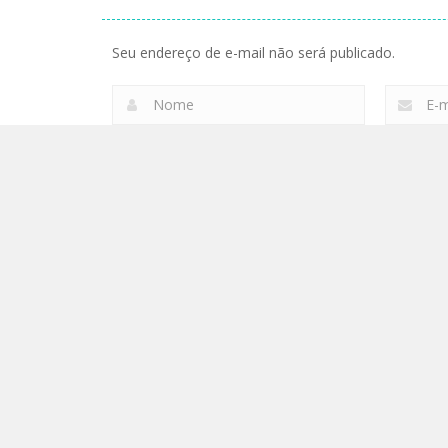
Bubble Shooter
Scrap Car Merge
Vale
Seu endereço de e-mail não será publicado.
143
162
Jogaê - 
da Inter
Carros, 
Jogos Mu