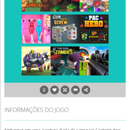
Play
Play
Play
Play
Play
Play
Play
Play
Play
Play
Play
Play
INFORMAÇÕES DO JOGO
Embarque em uma aventura dupla de samurais! Controle dois