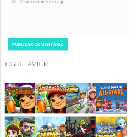
JOGUE TAMBÉM