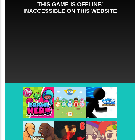
Super Mario All-Stars
-
Super Mario All-Stars é u
Mario Bros World
-
Mario Bros World um novo tip
Angry Birds
-
O Angry Birds se arrisca na Star Cu
Super Bomberman
-
Super Bomberman foi o prim