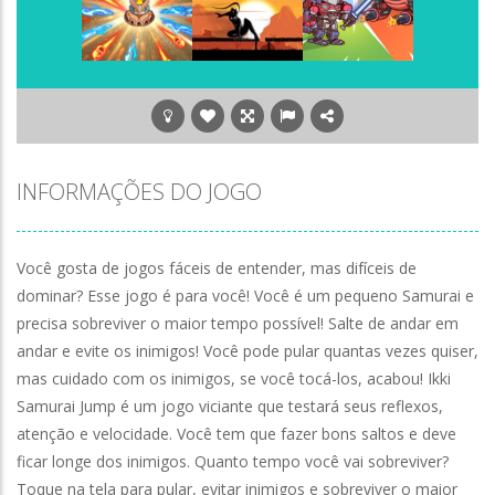
Play
Play
Play
Play
Play
Play
INFORMAÇÕES DO JOGO
Você gosta de jogos fáceis de entender, mas difíceis de
dominar? Esse jogo é para você! Você é um pequeno Samurai e
precisa sobreviver o maior tempo possível! Salte de andar em
andar e evite os inimigos! Você pode pular quantas vezes quiser,
mas cuidado com os inimigos, se você tocá-los, acabou! Ikki
Samurai Jump é um jogo viciante que testará seus reflexos,
atenção e velocidade. Você tem que fazer bons saltos e deve
ficar longe dos inimigos. Quanto tempo você vai sobreviver?
Toque na tela para pular, evitar inimigos e sobreviver o maior