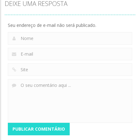
DEIXE UMA RESPOSTA
Meme
Velocity
Defense: Last
Myth:Wukong
Breaker
Stand
132
160
131
Seu endereço de e-mail não será publicado.