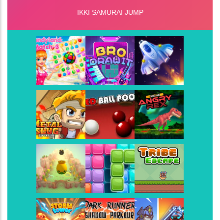
Play
Play
Play
Play
Play
Play