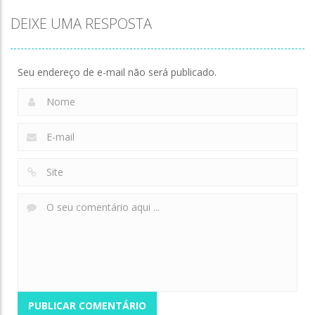
Zombie
DEIXE UMA RESPOSTA
Meme
Velocity
Defense: Last
Myth:Wukong
Breaker
Stand
136
168
134
Seu endereço de e-mail não será publicado.