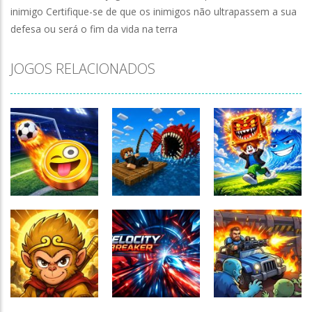
inimigo Certifique-se de que os inimigos não ultrapassem a sua
defesa ou será o fim da vida na terra
JOGOS RELACIONADOS
Fishing: Catch
Obby Escape
TIny Football
the Secret
from Tsunami
Cup 2026
Brainrot
Brainrot
152
187
162