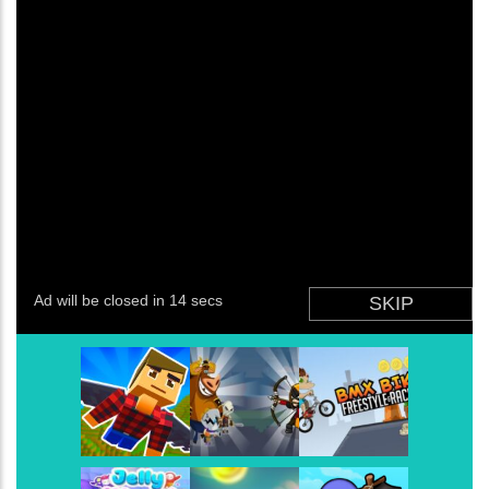
Mario Bros World
-
Mario Bros World um novo tip
Angry Birds
-
O Angry Birds se arrisca na Star Cu
Super Bomberman
-
Super Bomberman foi o prim