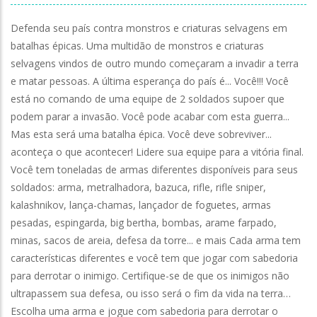
Defenda seu país contra monstros e criaturas selvagens em
batalhas épicas. Uma multidão de monstros e criaturas
selvagens vindos de outro mundo começaram a invadir a terra
e matar pessoas. A última esperança do país é... Você!!! Você
está no comando de uma equipe de 2 soldados supoer que
podem parar a invasão. Você pode acabar com esta guerra...
Mas esta será uma batalha épica. Você deve sobreviver...
aconteça o que acontecer! Lidere sua equipe para a vitória final.
Você tem toneladas de armas diferentes disponíveis para seus
soldados: arma, metralhadora, bazuca, rifle, rifle sniper,
kalashnikov, lança-chamas, lançador de foguetes, armas
pesadas, espingarda, big bertha, bombas, arame farpado,
minas, sacos de areia, defesa da torre... e mais Cada arma tem
características diferentes e você tem que jogar com sabedoria
para derrotar o inimigo. Certifique-se de que os inimigos não
ultrapassem sua defesa, ou isso será o fim da vida na terra…
Escolha uma arma e jogue com sabedoria para derrotar o