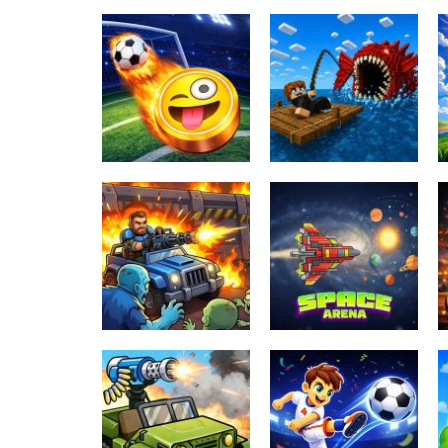
Fishing: Catch
TIny Football Cup
the Secret
2026
Brainrot
150
183
Zombie Defense:
Last Stand
Space Arena