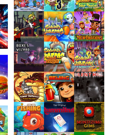
Jogaê
Jogaê
Jogaê
Jogaê
Jogaê
Jogaê
Jogaê
Jogaê
Jogaê
r
166
Jogaê
Jogaê
Jogaê
Jogaê
Jogaê
Jogaê