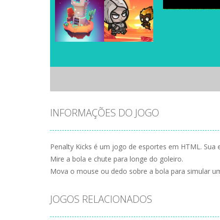
Play
Play
Play
Play
INFORMAÇÕES DO JOGO
Penalty Kicks é um jogo de esportes em HTML. Sua eq
Mire a bola e chute para longe do goleiro.
Mova o mouse ou dedo sobre a bola para simular u
JOGOS RELACIONADOS