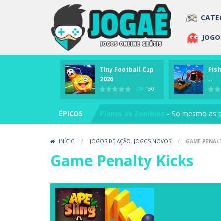
CATE
Super Bomberman
-
Super Bomberma
Jogos 
Jogos
Jogos
Jogos
Jogos
Jogos
Jogos
Jogos
Jogo
Jogo
Jogo
Jogo
Jogo
Jogo
Jogo
JOGO
Crash Bandicoot
-
O jogo segue com
Super Smash Remix
-
Se tem saudad
TIny Football Cup
Fish
Subway Surf: Mônaco
-
Concordo – 
2026
..
150
Plants vs Zombies
-
Só mesmo as pl
ÉPICOS
Silent Hill
-
Após sofrer um acidente 
Tekken 3
-
Lute em cenários diferen
INÍCIO
/
JOGOS DE AÇÃO
,
JOGOS NOVOS
/
GAME PENALT
Game Penalty Kicks
Super Mario All-Stars
-
Super Mario 
Mario Bros World
-
Mario Bros Worl
Angry Birds
-
O Angry Birds se arris
Super Bomberman
-
Super Bomberma