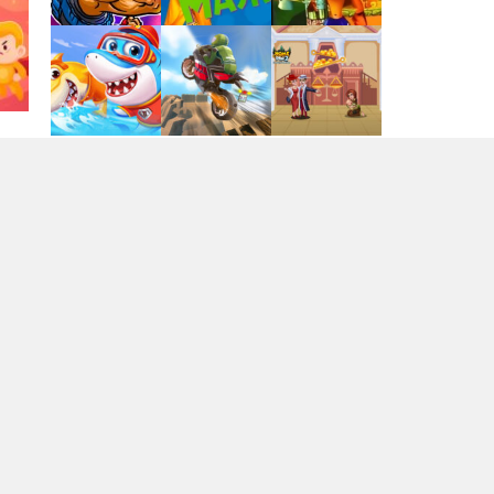
Jogaê
Jogaê
Jogaê
es
148
Jogaê
Jogaê
Jogaê
Jogaê
Jogaê
Jogaê
247