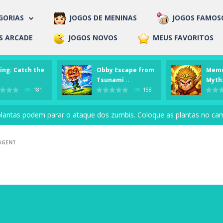
ca na Star Cup enquanto enfrenta oponentes individuais! Compita com 
GORIAS
JOGOS DE MENINAS
JOGOS FAMOS
de Educar
 3D
 Arcade
 Clássicos
 de Esporte
 de Meninas
 Multiplayer
 Puzzles
s de 2
s de Ação
s de Aventura
s de Corrida
s de Estratégia
s de Luta
s de Tiro
n foi o primeiro jogo Bomberman a aparecer no SNES, e o primeiro 
S ARCADE
JOGOS NOVOS
MEUS FAVORITOS
o aventuras de Crash , um marsupial geneticamente modificado que pr
ing: Catch the
Obby Escape from
Mem
es de jogar Super Smash Flash 2, então, há motivos para ficar feliz!
Tsunami ..
Myth
181
158
há muito tempo não havia notícias de nosso amante para incomodar a 
antas podem parar o ataque dos zumbis. Coloque as plantas no camp
na estrada, tentando desviar de uma mulher em meio ao nevoeiro, M
 AGENT
tes com os lutadores especiais, os combates especiais do Tekken Com
All-Stars é uma compilação de quatro jogos eletrônicos da série Mari
d um novo tipo de jogo Mario que você pode jogar com uma mão. Vo
ca na Star Cup enquanto enfrenta oponentes individuais! Compita com 