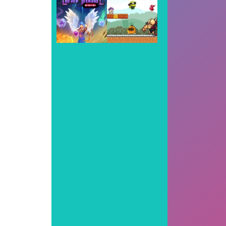
Play
Play
Play
Play