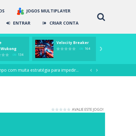
seus amigos, saia por...
OS
JOGOS MULTIPLAYER
jogo naquele sistema a oferecer...
ENTRAR
CRIAR CONTA
ecisa enfrentar o cientista...
e
Velocity Breaker
Zombi
 O Super Smash Remix é parecido...
:Wukong
Last ..
164

134
polícia das estações ferroviárias,...
o com muita estratégia para impedir...


ason desperta sem a sua...
o essa versão é do Playstation,...
o: Super Mario Bros., Super Mario...
AVALIE ESTE JOGO!
cê controla Mario tocando enquanto...
seus amigos, saia por...