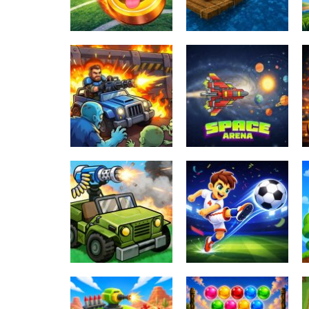
Fishing: Catch
TIny Football Cup
the Secret
2026
Brainrot
149
181
Zombie Defense:
Last Stand
Space Arena
133
160