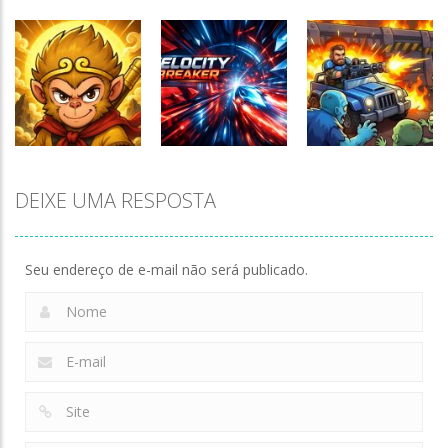
Fishing: Catch
Obby Escape
TIny Football
the Secret
from Tsunami
Cup 2026
Brainrot
Brainrot
148
180
157
Zombie
DEIXE UMA RESPOSTA
Meme
Velocity
Defense: Last
Myth:Wukong
Breaker
Stand
134
164
133
Seu endereço de e-mail não será publicado.