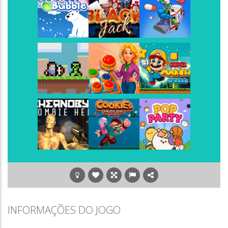
Play
Play
Play
Play
Play
Play
Play
Play
Play
Play
Play
Play
INFORMAÇÕES DO JOGO