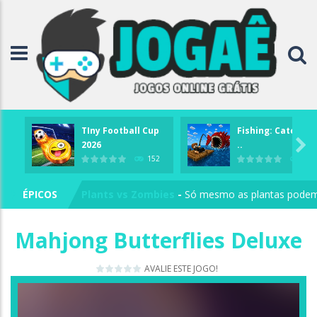
Angry Birds
-
O Angry Birds se arrisca na Star Cu
Super Bomberman
-
Super Bomberman foi o prim
Crash Bandicoot
-
O jogo segue como aventuras d
Super Smash Remix
-
Se tem saudades de jogar S
TIny Football Cup
Fishing: Catch th

2026
..
Subway Surf: Mônaco
-
Concordo – há muito temp
152
188
Plants vs Zombies
-
Só mesmo as plantas podem p
ÉPICOS
Tekken 3
-
Lute em cenários diferentes com os lu
Mahjong Butterflies Deluxe
Super Mario All-Stars
-
Super Mario All-Stars é u
Mario Bros World
-
Mario Bros World um novo tip
AVALIE ESTE JOGO!
Angry Birds
-
O Angry Birds se arrisca na Star Cu