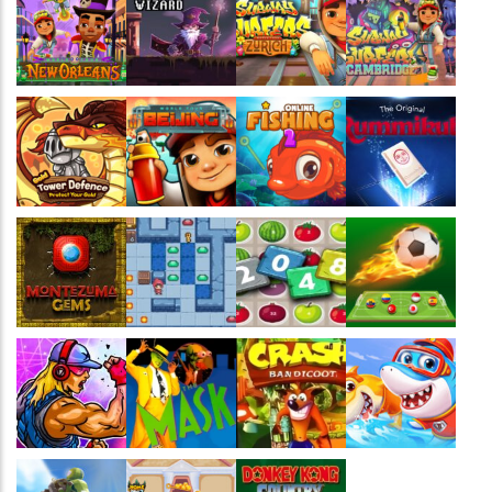
Jogaê
Jogaê
Jogaê
Jogaê
Jogaê
Jogaê
Jogaê
Jogaê
Jogaê
Jogaê
Jogaê
Jogaê
Jogaê
Jogaê
Jogaê
Jogaê