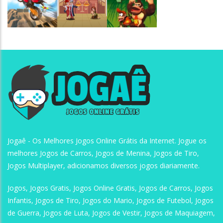
Jogaê
Jogaê
Jogaê
Jogaê
Jogaê
Jogaê
Jogaê
Jogaê - Os Melhores Jogos Online Grátis da Internet. Jogue os
melhores Jogos de Carros, Jogos de Menina, Jogos de Tiro,
Jogos Multiplayer, adicionamos diversos jogos diariamente.
Jogos, Jogos Gratis, Jogos Online Gratis, Jogos de Carros, Jogos
Infantis, Jogos de Tiro, Jogos do Mario, Jogos de Futebol, Jogos
de Guerra, Jogos de Luta, Jogos de Vestir, Jogos de Maquiagem,