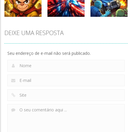
156
192
166
Zombie
DEIXE UMA RESPOSTA
Meme
Velocity
Defense: Last
Myth:Wukong
Breaker
Stand
137
168
137
Seu endereço de e-mail não será publicado.