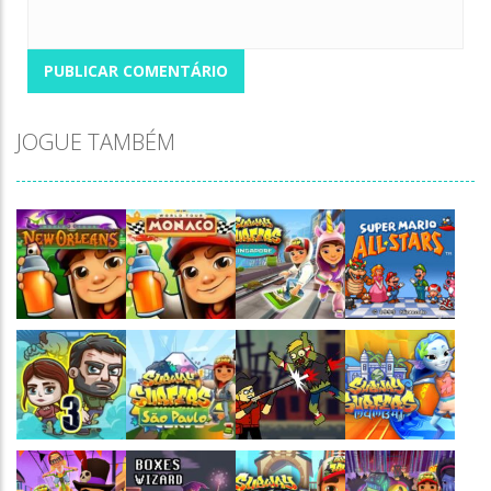
JOGUE TAMBÉM
Jogaê
Jogaê
Jogaê
Jogaê