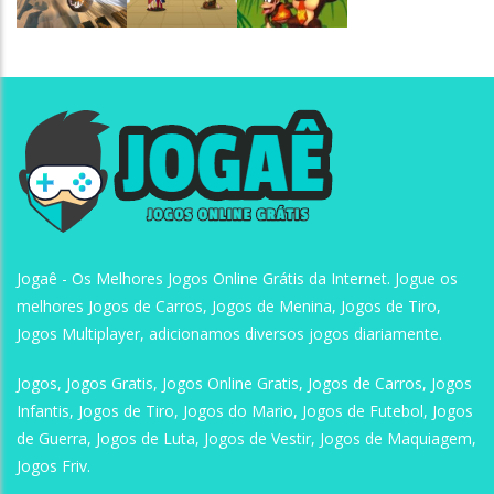
Jogaê
Jogaê
Jogaê
Jogaê - Os Melhores Jogos Online Grátis da Internet. Jogue os
melhores Jogos de Carros, Jogos de Menina, Jogos de Tiro,
Jogos Multiplayer, adicionamos diversos jogos diariamente.
Jogos, Jogos Gratis, Jogos Online Gratis, Jogos de Carros, Jogos
Infantis, Jogos de Tiro, Jogos do Mario, Jogos de Futebol, Jogos
de Guerra, Jogos de Luta, Jogos de Vestir, Jogos de Maquiagem,
Jogos Friv.