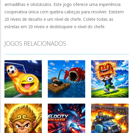
armadilhas e obstáculos. Este jogo oferece uma experiência
cooperativa única com quebra-cabeças para resolver. Existem
20 níveis de desafio e um nível de chefe. Colete todas as
estrelas em 20 níveis e desbloqueie o nível do chefe.
JOGOS RELACIONADOS
Fishing: Catch
Obby Escape
TIny Football
the Secret
from Tsunami
Cup 2026
Brainrot
Brainrot
146
179
155