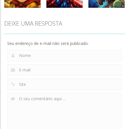
Zombie
DEIXE UMA RESPOSTA
Meme
Velocity
Defense: Last
Myth:Wukong
Breaker
Stand
132
160
131
Seu endereço de e-mail não será publicado.