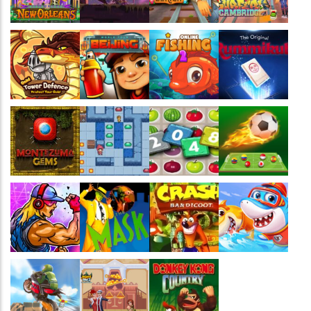
Jogaê
Jogaê
Jogaê
Jogaê
Jogaê
Jogaê
Jogaê
Jogaê
Jogaê
Jogaê
Jogaê
Jogaê
Jogaê
Jogaê
Jogaê
Jogaê
Jogaê
Jogaê
Jogaê
Jogaê