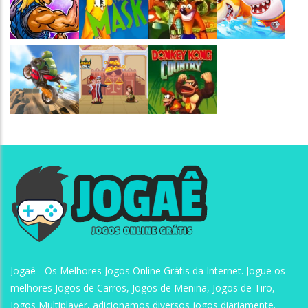
Jogaê
Jogaê
Jogaê
Jogaê
Jogaê
Jogaê
Jogaê
Jogaê
Jogaê
Jogaê
Jogaê
Jogaê - Os Melhores Jogos Online Grátis da Internet. Jogue os
melhores Jogos de Carros, Jogos de Menina, Jogos de Tiro,
Jogos Multiplayer, adicionamos diversos jogos diariamente.