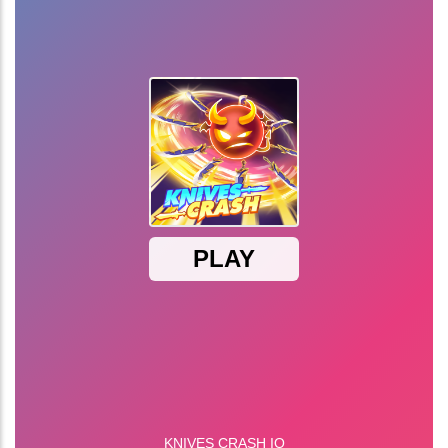
Super Bomberman
-
Super Bomberman foi o prim