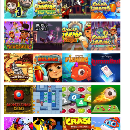
Jogaê
Jogaê
Jogaê
Jogaê
Jogaê
Jogaê
Jogaê
Jogaê
Jogaê
Jogaê
Jogaê
Jogaê
Jogaê
Jogaê
Jogaê
Jogaê