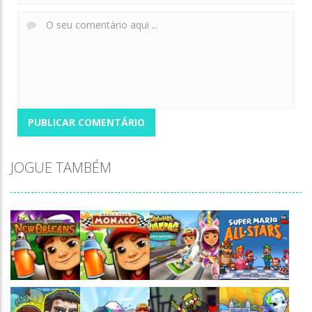
JOGUE TAMBÉM