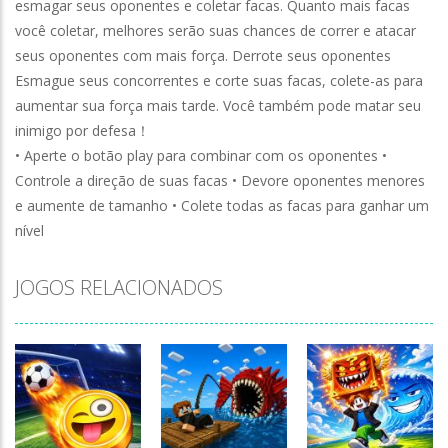
esmagar seus oponentes e coletar facas. Quanto mais facas
você coletar, melhores serão suas chances de correr e atacar
seus oponentes com mais força. Derrote seus oponentes
Esmague seus concorrentes e corte suas facas, colete-as para
aumentar sua força mais tarde. Você também pode matar seu
inimigo por defesa！
• Aperte o botão play para combinar com os oponentes •
Controle a direção de suas facas • Devore oponentes menores
e aumente de tamanho • Colete todas as facas para ganhar um
nível
JOGOS RELACIONADOS