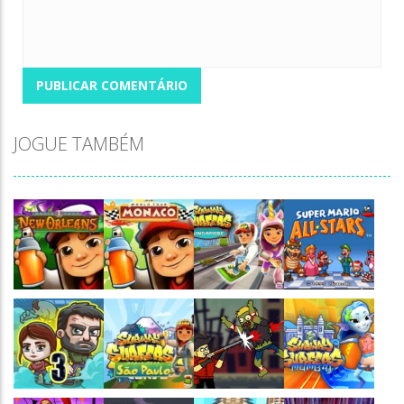
JOGUE TAMBÉM
Jogaê
Jogaê
Jogaê
Jogaê