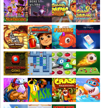
Jogaê
Jogaê
Jogaê
Jogaê
Jogaê
Jogaê
Jogaê
Jogaê
Jogaê
Jogaê
Jogaê
Jogaê
Jogaê
Jogaê
Jogaê
Jogaê