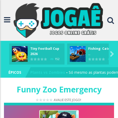
Angry Birds
-
O Angry Birds se arrisca na Star Cu
Super Bomberman
-
Super Bomberman foi o prim
Crash Bandicoot
-
O jogo segue como aventuras d
TIny Football Cup
Fishing: Catch th
Super Smash Remix
-
Se tem saudades de jogar S

2026
..
152
188
Subway Surf: Mônaco
-
Concordo – há muito temp
Plants vs Zombies
-
Só mesmo as plantas podem p
ÉPICOS
Tekken 3
-
Lute em cenários diferentes com os lu
Funny Zoo Emergency
Super Mario All-Stars
-
Super Mario All-Stars é u
AVALIE ESTE JOGO!
Mario Bros World
-
Mario Bros World um novo tip
Angry Birds
-
O Angry Birds se arrisca na Star Cu