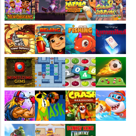
Jogaê
Jogaê
Jogaê
Jogaê
Jogaê
Jogaê
Jogaê
Jogaê
Jogaê
Jogaê
Jogaê
Jogaê
Jogaê
Jogaê
Jogaê
Jogaê