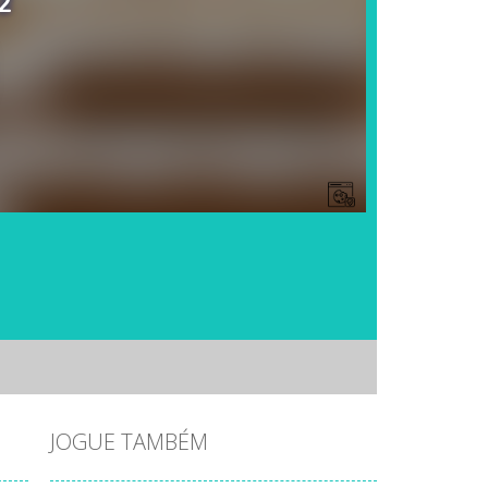
JOGUE TAMBÉM