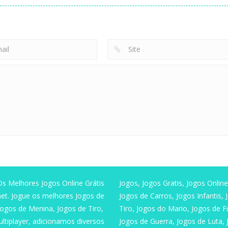
Defense Tower
Mini Games
Health
2025
Online
Protection
230
269
Os Melhores Jogos Online Grátis
Jogos, Jogos Gratis, Jogos Online
net. Jogue os melhores Jogos de
Jogos de Carros, Jogos Infantis,
Jogos de Menina, Jogos de Tiro,
Tiro, Jogos do Mario, Jogos de F
ltiplayer, adicionamos diversos
Jogos de Guerra, Jogos de Luta,