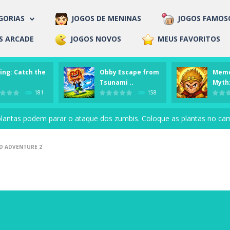
ca na Star Cup enquanto enfrenta oponentes individuais! Compita com 
GORIAS
JOGOS DE MENINAS
JOGOS FAMOS
de Educar
 3D
 Arcade
 Clássicos
 de Esporte
 de Meninas
 Multiplayer
 Puzzles
s de 2
s de Ação
s de Aventura
s de Corrida
s de Estratégia
s de Luta
s de Tiro
n foi o primeiro jogo Bomberman a aparecer no SNES, e o primeiro 
S ARCADE
JOGOS NOVOS
MEUS FAVORITOS
o aventuras de Crash , um marsupial geneticamente modificado que pr
ing: Catch the
Obby Escape from
Mem
es de jogar Super Smash Flash 2, então, há motivos para ficar feliz!
Tsunami ..
Myth
181
158
há muito tempo não havia notícias de nosso amante para incomodar a 
antas podem parar o ataque dos zumbis. Coloque as plantas no camp
na estrada, tentando desviar de uma mulher em meio ao nevoeiro, M
D ADVENTURE 2
tes com os lutadores especiais, os combates especiais do Tekken Com
All-Stars é uma compilação de quatro jogos eletrônicos da série Mari
d um novo tipo de jogo Mario que você pode jogar com uma mão. Vo
ca na Star Cup enquanto enfrenta oponentes individuais! Compita com 