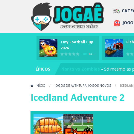
Angry Birds
-
O Angry Birds se arris
CATE
Jogos 
Jogos
Jogos
Jogos
Jogos
Jogos
Jogos
Jogos
Jogo
Jogo
Jogo
Jogo
Jogo
Jogo
Jogo
Super Bomberman
-
Super Bomberma
JOGO
Crash Bandicoot
-
O jogo segue com
TIny Football Cup
Fish
Super Smash Remix
-
Se tem saudad
2026
..
149
Subway Surf: Mônaco
-
Concordo – 
ÉPICOS
Plants vs Zombies
-
Só mesmo as pl
Silent Hill
-
Após sofrer um acidente 
INÍCIO
/
JOGOS DE AVENTURA
,
JOGOS NOVOS
/
ICEDLAN
Tekken 3
-
Lute em cenários diferen
Icedland Adventure 2
Super Mario All-Stars
-
Super Mario 
Mario Bros World
-
Mario Bros Worl
Angry Birds
-
O Angry Birds se arris