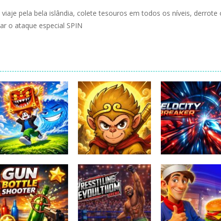
iaje pela bela islândia, colete tesouros em todos os níveis, derrote 
ar o ataque especial SPIN
Obby Escape
from Tsunami
Meme
Brainrot
Myth:Wukong
Velocity Breake
158
136