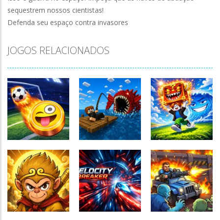
sequestrem nossos cientistas!
Defenda seu espaço contra invasores
JOGOS RELACIONADOS
Fishing: Catch
Obby Escape
TIny Football
the Secret
from Tsunami
Cup 2026
Brainrot
Brainrot
153
191
165