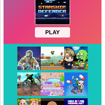
Super Bomberman
-
Super Bomberman foi o prim
Play
Play
Play