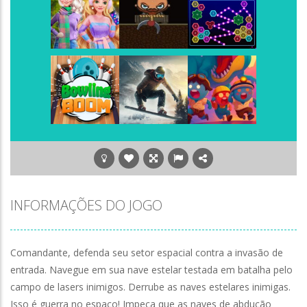
Play
Play
Play
Play
Play
Play
Play
Play
Play
INFORMAÇÕES DO JOGO
Comandante, defenda seu setor espacial contra a invasão de
entrada. Navegue em sua nave estelar testada em batalha pelo
campo de lasers inimigos. Derrube as naves estelares inimigas.
Isso é guerra no espaço! Impeça que as naves de abdução