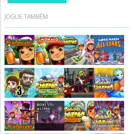
JOGUE TAMBÉM
Jogaê
Jogaê
Jogaê
Jogaê
Jogaê
Jogaê
Jogaê
Jogaê