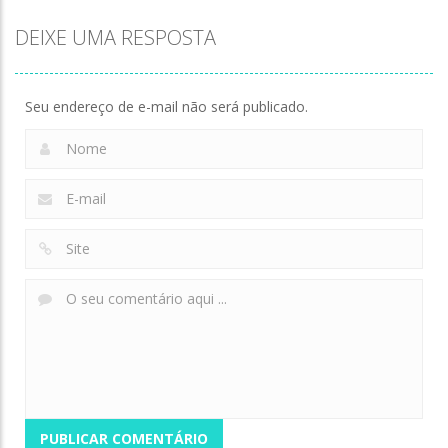
Zombie
DEIXE UMA RESPOSTA
Meme
Velocity
Defense: Last
Myth:Wukong
Breaker
Stand
136
168
136
Seu endereço de e-mail não será publicado.