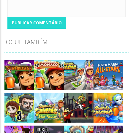
JOGUE TAMBÉM
Jogaê
Jogaê
Jogaê
Jogaê