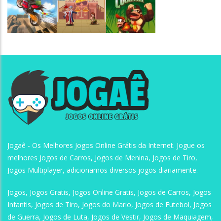
Jogaê
Jogaê
Jogaê
Jogaê
Jogaê
Jogaê
Jogaê
Jogaê - Os Melhores Jogos Online Grátis da Internet. Jogue os
melhores Jogos de Carros, Jogos de Menina, Jogos de Tiro,
Jogos Multiplayer, adicionamos diversos jogos diariamente.
Jogos, Jogos Gratis, Jogos Online Gratis, Jogos de Carros, Jogos
Infantis, Jogos de Tiro, Jogos do Mario, Jogos de Futebol, Jogos
de Guerra, Jogos de Luta, Jogos de Vestir, Jogos de Maquiagem,