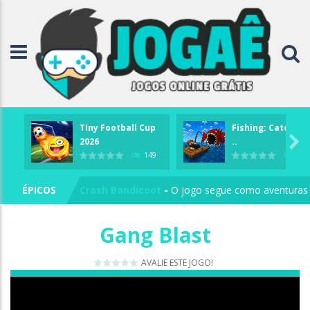
TIny Football Cup
Fishing: Catch th
Angry Birds
-
O Angry Birds se arrisca na Star Cu

2026
..
149
181
Super Bomberman
-
Super Bomberman foi o prim
ÉPICOS
Crash Bandicoot
-
O jogo segue como aventuras d
Super Smash Remix
-
Se tem saudades de jogar S
Gang Blast
Subway Surf: Mônaco
-
Concordo – há muito temp
AVALIE ESTE JOGO!
Plants vs Zombies
-
Só mesmo as plantas podem p
Tekken 3
-
Lute em cenários diferentes com os lu